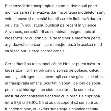
Biosenzorii de transpirație nu sunt o idee nouă pentru
monitorizarea neinvazivă, dar majoritatea modelelor sunt
voluminoase și necesită baterii care le limitează durata
de viață. În noul studiu publicat pe recent în Science
Advances, cercetătorii au combinat designul tipic al
biosenzorilor cu principiile de inginerie electrică pentru
a-și dezvolta senzorii, care funcționează în același mod
ca și radiourile care acordă canale.
Cercetătorii au testat apoi cât de bine ar putea măsura
biosenzorii lor flexibili ionii dizolvați de potasiu, calciu,
sodiu și hidrogen la concentrații care se găsesc de obicei
în transpirația umană. Scurtat în soluții de ioni de sodiu,
potasiu și hidrogen, un sistem calibrat de senzori a
măsurat concentrațiile fiecăruia cu o precizie cuprinsă
între 97,5 și 98,9%. Când au descoperit că senzorii au
funcționat bine, au extins substanțele chimice testate