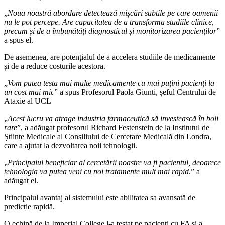
„
Noua noastră abordare detectează mișcări subtile pe care oamenii
nu le pot percepe. Are capacitatea de a transforma studiile clinice,
precum și de a îmbunătăți diagnosticul și monitorizarea pacienților
”
a spus el.
De asemenea, are potențialul de a accelera studiile de medicamente
și de a reduce costurile acestora.
„
Vom putea testa mai multe medicamente cu mai puțini pacienți la
un cost mai mic
” a spus Profesorul Paola Giunti, șeful Centrului de
Ataxie al UCL
„
Acest lucru va atrage industria farmaceutică să investească în boli
rare
”, a adăugat profesorul Richard Festenstein de la Institutul de
Științe Medicale al Consiliului de Cercetare Medicală din Londra,
care a ajutat la dezvoltarea noii tehnologii.
„
Principalul beneficiar al cercetării noastre va fi pacientul, deoarece
tehnologia va putea veni cu noi tratamente mult mai rapid
.” a
adăugat el.
Principalul avantaj al sistemului este abilitatea sa avansată de
predicție rapidă.
O echipă de la Imperial College l-a testat pe pacienți cu FA și a