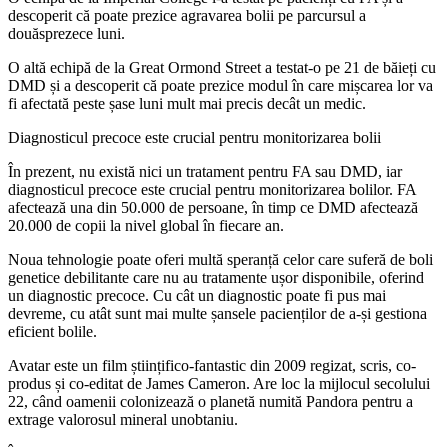
descoperit că poate prezice agravarea bolii pe parcursul a
douăsprezece luni.
O altă echipă de la Great Ormond Street a testat-o ​​pe 21 de băieți cu
DMD și a descoperit că poate prezice modul în care mișcarea lor va
fi afectată peste șase luni mult mai precis decât un medic.
Diagnosticul precoce este crucial pentru monitorizarea bolii
În prezent, nu există nici un tratament pentru FA sau DMD, iar
diagnosticul precoce este crucial pentru monitorizarea bolilor. FA
afectează una din 50.000 de persoane, în timp ce DMD afectează
20.000 de copii la nivel global în fiecare an.
Noua tehnologie poate oferi multă speranță celor care suferă de boli
genetice debilitante care nu au tratamente ușor disponibile, oferind
un diagnostic precoce. Cu cât un diagnostic poate fi pus mai
devreme, cu atât sunt mai multe șansele pacienților de a-și gestiona
eficient bolile.
Avatar este un film științifico-fantastic din 2009 regizat, scris, co-
produs și co-editat de James Cameron. Are loc la mijlocul secolului
22, când oamenii colonizează o planetă numită Pandora pentru a
extrage valorosul mineral unobtaniu.