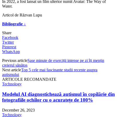
În 2022, a fost lansat un film ulterior numit Avatar: The Way of
Water.
Articol de Răzvan Lupu
Bibliografie ↓
Share
Facebook
Twitter
Pinterest
WhatsApp
Previous article
Șase minute de exerciții intense pe zi îți mențin
creierul sănătos
Next article
Top 5 cele mai fascinante studii recente asupra
autismului
ARTICOLE RECOMANDATE
Technology
Modelul AI diagnostichează autismul în copilărie din
fotografiile ochilor cu o acuratețe de 100%
December 26, 2023
Technology