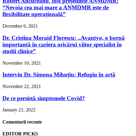
Robert Ancuceanu, fost președinte ANMDMR:
“Nevoia cea mai mare a ANMDMR este de
flexibilitate operațională”
December 6, 2021
Dr. Cristina Moraid Florescu: ,,Avantyo, o bornă
importantă în cariera oricărui viitor specialist în
studii clinice”
November 10, 2021
Interviu Dr. Simona Mihuţiu: Refugiu în artă
November 22, 2021
De ce persistă simptomele Covid?
January 21, 2022
Comentarii recente
EDITOR PICKS