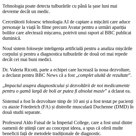
Tehnologia poate detecta tulburările cu până la șase luni mai
devreme decât un medic.
Cercetătorii folosesc tehnologia AI de captare a mișcării care aduce
personaje la viață în filme precum Avatar pentru a urmări apariția
bolilor care afectează mișcarea, potrivit unui raport al BBC publicat
duminică.
Noul sistem folosește inteligența artificială pentru a analiza mișcările
corpului și pentru a diagnostica tulburările de două ori mai repede
decât cei mai buni medici.
Dr. Valeria Ricotti, parte a echipei care lucrează la noua dezvoltare,
a declarat pentru BBC News că a fost „
complet uluită de rezultate
”.
„
Impactul asupra diagnosticului și dezvoltării de noi medicamente
pentru o gamă largă de boli ar putea fi absolut masiv
” a dclarat ea.
Sistemul a fost în dezvoltare timp de 10 ani și a fost testat pe pacienți
cu ataxie Friedreich (FA) și distrofie musculară Duchenne (DMD) în
două studii separate.
Profesorul Aldo Faisal de la Imperial College, care a fost unul dintre
oamenii de știință care au conceput ideea, a spus că oferă multe
beneficii față de metodele tradiționale de diagnostic.