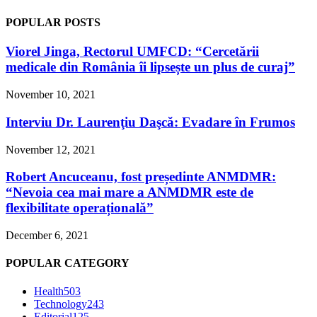
POPULAR POSTS
Viorel Jinga, Rectorul UMFCD: “Cercetării
medicale din România îi lipsește un plus de curaj”
November 10, 2021
Interviu Dr. Laurenţiu Daşcă: Evadare în Frumos
November 12, 2021
Robert Ancuceanu, fost președinte ANMDMR:
“Nevoia cea mai mare a ANMDMR este de
flexibilitate operațională”
December 6, 2021
POPULAR CATEGORY
Health
503
Technology
243
Editorial
125