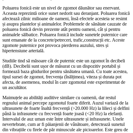
Poluarea fonică este un nivel de zgomot dăunător sau enervant.
Aceasta reprezintă orice sunet nedorit sau deranjant. Poluarea fonică
afectează zilnic milioane de oameni, însă efectele acesteia se resimt
și asupra plantelor și animalelor. Problemele de sănătate cauzate de
poluarea fonică devin prezente atât pentru oameni, cât și pentru
animalele sălbatice. Poluarea fonică include sunetele puternice care
sunt emanate de la concrete/petreceri, trafic,construcții etc. Aceste
zgomote puternice pot provoca pierderea auzului, stres și
hipertensiune arterială.
Studiile tind să măsoare cât de puternic este un zgomot în decibeli
(dB). Decibelii sunt ușor de măsurat cu un dispozitiv portabil și
formează baza ghidurilor pentru sănătatea umană. Cu toate acestea,
tipul sursei de zgomot, frecvența (înălțimea), viteza și durata pot
afecta, de asemenea, modul în care zgomotul este experimentat de
un ascultător.
Maimuțele au abilități auditive similare cu oamenii, dar restul
regnului animal percepe zgomotul foarte diferit. Auzul variază de la
ultrasunete de foarte înaltă frecvență (>20.000 Hz) la lilieci și delfini
până la infrasunete cu frecvență foarte joasă (<20 Hz) la elefanți.
Intervalul de auz uman este între ultrasunete și infrasunete. Unele
nevertebrate, cum ar fi păianjenii de vânătoare, detectează sunetul
din vibrațiile cu firele de păr minuscule ale picioarelor. Este greu de