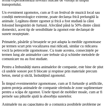
fermă experimentează niveluri ridicate de vibrații în timpul
transportului.
Un eveniment zgomotos, cum ar fi un festival de muzică local sau
condiții meteorologice extreme, poate declanșa frică prelungită la
animale. Legătura dintre zgomot și frică a fost studiată la câini
folosind înregistrări de furtună. Afectând până la 50% dintre câinii
domestici, acest tip de sensibilitate la zgomot este declanșat de
sunete neașteptate.
Primatele, păsările și broaștele se pot adapta la mediile zgomotoase
pe termen scurt prin vocalizarea mai ridicată, similar cu ridicarea
vocii la petrecerile zgomotoase. Cu toate acestea, consecințele pe
termen lung ale animalelor care trebuie să-și schimbe metodele de
comunicare nu au fost studiate.
Pentru a îmbunătăți starea animalelor de companie, este bine de știut
că undele sonore pot fi blocate și respinse prin materiale precum
beton, metal și sticlă, înrăutățind zgomotul.
În timpul evenimentelor zgomotoase, cum ar fi furtunile și artificiile,
putem proteja animalele de companie oferindu-le zone suplimentare
pentru a scăpa de zgomot. Unele tipuri de mobilier moale, cum ar fi
pernele sau păturile ajută la absorbția sunetelor.
Animalele nu au capacitatea de a comunica posibilele probleme pe