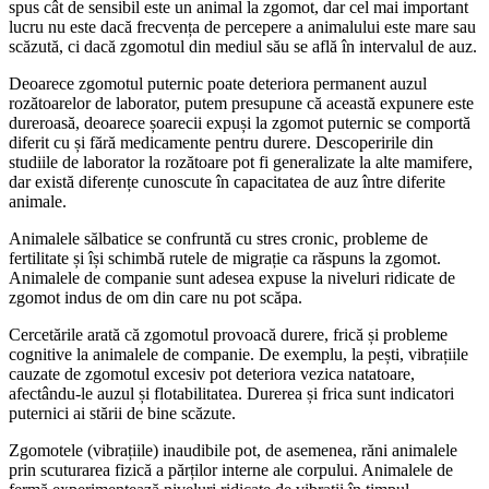
spus cât de sensibil este un animal la zgomot, dar cel mai important
lucru nu este dacă frecvența de percepere a animalului este mare sau
scăzută, ci dacă zgomotul din mediul său se află în intervalul de auz.
Deoarece zgomotul puternic poate deteriora permanent auzul
rozătoarelor de laborator, putem presupune că această expunere este
dureroasă, deoarece șoarecii expuși la zgomot puternic se comportă
diferit cu și fără medicamente pentru durere. Descoperirile din
studiile de laborator la rozătoare pot fi generalizate la alte mamifere,
dar există diferențe cunoscute în capacitatea de auz între diferite
animale.
Animalele sălbatice se confruntă cu stres cronic, probleme de
fertilitate și își schimbă rutele de migrație ca răspuns la zgomot.
Animalele de companie sunt adesea expuse la niveluri ridicate de
zgomot indus de om din care nu pot scăpa.
Cercetările arată că zgomotul provoacă durere, frică și probleme
cognitive la animalele de companie. De exemplu, la pești, vibrațiile
cauzate de zgomotul excesiv pot deteriora vezica natatoare,
afectându-le auzul și flotabilitatea. Durerea și frica sunt indicatori
puternici ai stării de bine scăzute.
Zgomotele (vibrațiile) inaudibile pot, de asemenea, răni animalele
prin scuturarea fizică a părților interne ale corpului. Animalele de