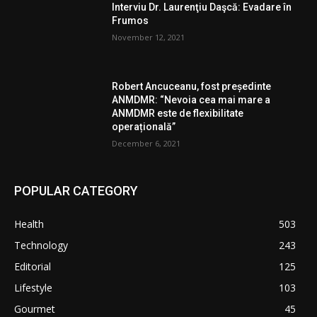
Interviu Dr. Laurenţiu Daşcă: Evadare în
Frumos
November 12, 2021
Robert Ancuceanu, fost președinte
ANMDMR: “Nevoia cea mai mare a
ANMDMR este de flexibilitate
operațională”
December 6, 2021
POPULAR CATEGORY
Health
503
Technology
243
Editorial
125
Lifestyle
103
Gourmet
45