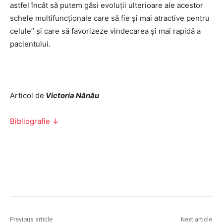
astfel încât să putem găsi evoluții ulterioare ale acestor
schele multifuncționale care să fie și mai atractive pentru
celule” și care să favorizeze vindecarea și mai rapidă a
pacientului.
Articol de
Victoria Nănău
Bibliografie ↓
Facebook
Twitter
Pinterest
Wha
Previous article
Next article