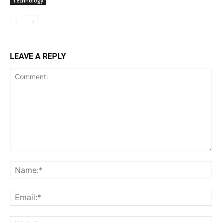
Technology
LEAVE A REPLY
Comment:
Na
Ema
Web