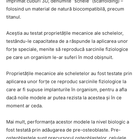
imprimat cuburi 3D, denumite “schele” (scaffolding) –
folosind un material de natură biocompatibilă, precum
titanul.
Aceștia au testat proprietățile mecanice ale schelelor,
testându-le capacitatea de a răspunde la aplicarea unor
forțe speciale, menite să reproducă sarcinile fiziologice
pe care un organism le-ar suferi în mod obișnuit.
Proprietățile mecanice ale scheletelor au fost testate prin
aplicarea unor forțe ce reproduc sarcinile fiziologice la
care ar fi supuse implanturile în organism, pentru a afla
dacă noile modele ar putea rezista la acestea și în ce
moment ar ceda.
Mai mult, performanța acestor modele la nivel biologic a
fost testată prin adăugarea de pre-osteoblaste. Pre-
osteoblastele sunt precursorul osteoblastelor, celulele