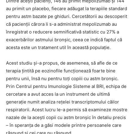
Dintre acești pacienți, 146 au primit mepolizumab și 144
au primit un placebo, fiecare adăugat la terapiile standard
pentru astm bazate pe ghiduri. Cercetătorii au descoperit
că pacienții cărora li s-a administrat mepolizumab au
înregistrat o reducere semnificativă statistic cu 27% a
exacerbărilor astmului bronșic, ceea ce indică faptul că
acesta este un tratament util în această populație.
Acest studiu și-a propus, de asemenea, să afle de ce
terapia țintită pe eozinofile funcționează foarte bine
pentru unii, însă nu pentru toți copiii cu astm bronșic.
Prin Centrul pentru Imunologie Sisteme al BRI, echipa de
cercetare a avut acces la un instrument de ultimă
generație numit analiza rețelei transcriptomului căilor
respiratorii. Acest lucru le-a permis să examineze mostre
nazale de la acești copii cu astm bronșic în detaliu precis
– în speranța de a găsi modele printre persoanele care
răspund și cei care nu răspund.