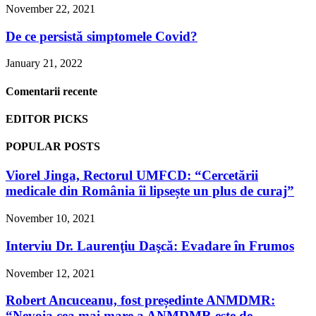
November 22, 2021
De ce persistă simptomele Covid?
January 21, 2022
Comentarii recente
EDITOR PICKS
POPULAR POSTS
Viorel Jinga, Rectorul UMFCD: “Cercetării
medicale din România îi lipsește un plus de curaj”
November 10, 2021
Interviu Dr. Laurenţiu Daşcă: Evadare în Frumos
November 12, 2021
Robert Ancuceanu, fost președinte ANMDMR:
“Nevoia cea mai mare a ANMDMR este de