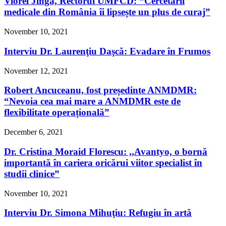
Viorel Jinga, Rectorul UMFCD: “Cercetării
medicale din România îi lipsește un plus de curaj”
November 10, 2021
Interviu Dr. Laurenţiu Daşcă: Evadare în Frumos
November 12, 2021
Robert Ancuceanu, fost președinte ANMDMR:
“Nevoia cea mai mare a ANMDMR este de
flexibilitate operațională”
December 6, 2021
Dr. Cristina Moraid Florescu: ,,Avantyo, o bornă
importantă în cariera oricărui viitor specialist în
studii clinice”
November 10, 2021
Interviu Dr. Simona Mihuţiu: Refugiu în artă