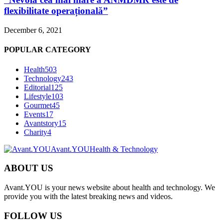
flexibilitate operațională”
December 6, 2021
POPULAR CATEGORY
Health
503
Technology
243
Editorial
125
Lifestyle
103
Gourmet
45
Events
17
Avantstory
15
Charity
4
Avant.YOU
Health & Technology
ABOUT US
Avant.YOU is your news website about health and technology. We
provide you with the latest breaking news and videos.
FOLLOW US