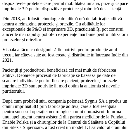
dispozitivele protetice care permit mobilitatea umană, prize și capace
imprimate 3D pentru dispozitive protetice și robotică de asistență.
Din 2018, au folosit tehnologie de ultimă oră de fabricație aditivă
pentru a reimagina protezele și ortezile. Cu abilitățile lor
excepționale de P&O și imprimare 3D, practicienii își pot construi
afacerile mai rapid și pot oferi experiențe mai bune pentru utilizatorii
protezelor și ortezilor.
Vispala a făcut ca designul să fie potrivit pentru producție anul
trecut, iar câteva sute au fost create și distribuite în întreaga Indie din
2021.
Pacienții și producătorii beneficiază cel mai mult de fabricarea
aditivă. Deoarece procesul de fabricație se bazează pe date de
scanare individuale pentru fiecare pacient, protezele și ortezele
imprimate 3D sunt potrivite în mod optim la anatomia și nevoile
purtătorului.
După cum probabil știți, compania poloneză Sygnis SA a produs un
craniu imprimat 3D prin fabricație aditivă, care a fost esențială
pentru succesul operației neurologice a unui nou-născut. În urma
unui apel urgent pentru asistență din partea medicilor de la Fundația
Enable Polska și a chirurgilor de la Centrul de Sănătate a Copilului
din Silezia Superioară, a fost creat un model 1:1 salvator al craniului