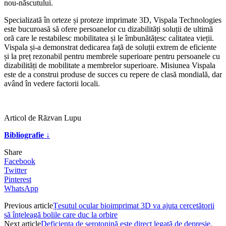
nou-născutului.
Specializată în orteze și proteze imprimate 3D, Vispala Technologies
este bucuroasă să ofere persoanelor cu dizabilități soluții de ultimă
oră care le restabilesc mobilitatea și le îmbunătățesc calitatea vieții.
Vispala și-a demonstrat dedicarea față de soluții extrem de eficiente
și la preț rezonabil pentru membrele superioare pentru persoanele cu
dizabilități de mobilitate a membrelor superioare. Misiunea Vispala
este de a construi produse de succes cu repere de clasă mondială, dar
având în vedere factorii locali.
Articol de Răzvan Lupu
Bibliografie ↓
Share
Facebook
Twitter
Pinterest
WhatsApp
Previous article
Țesutul ocular bioimprimat 3D va ajuta cercetătorii
să înțeleagă bolile care duc la orbire
Next article
Deficiența de serotonină este direct legată de depresie,