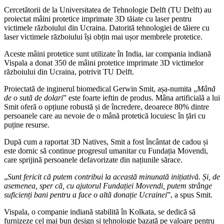
Cercetătorii de la Universitatea de Tehnologie Delft (TU Delft) au
proiectat mâini protetice imprimate 3D tăiate cu laser pentru
victimele războiului din Ucraina. Datorită tehnologiei de tăiere cu
laser victimele războiului își obțin mai ușor membrele protetice.
Aceste mâini protetice sunt utilizate în India, iar compania indiană
Vispala a donat 350 de mâini protetice imprimate 3D victimelor
războiului din Ucraina, potrivit TU Delft.
Proiectată de inginerul biomedical Gerwin Smit, așa-numita „
Mână
de o sută de dolari
” este foarte ieftin de produs. Mâna artificială a lui
Smit oferă o opțiune robustă și de încredere, deoarece 80% dintre
persoanele care au nevoie de o mână protetică locuiesc în țări cu
puține resurse.
După cum a raportat 3D Natives, Smit a fost încântat de cadou și
este dornic să continue progresul umanitar cu Fundația Movendi,
care sprijină persoanele defavorizate din națiunile sărace.
„
Sunt fericit că putem contribui la această minunată inițiativă. Și, de
asemenea, sper că, cu ajutorul Fundației Movendi, putem strânge
suficienți bani pentru a face o altă donație Ucrainei
”, a spus Smit.
Vispala, o companie indiană stabilită în Kolkata, se dedică să
furnizeze cel mai bun design și tehnologie bazată pe valoare pentru