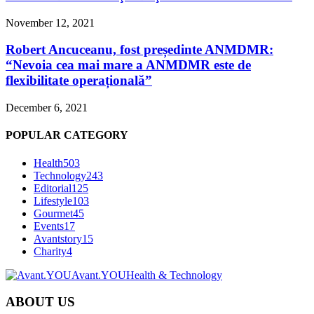
November 12, 2021
Robert Ancuceanu, fost președinte ANMDMR:
“Nevoia cea mai mare a ANMDMR este de
flexibilitate operațională”
December 6, 2021
POPULAR CATEGORY
Health
503
Technology
243
Editorial
125
Lifestyle
103
Gourmet
45
Events
17
Avantstory
15
Charity
4
Avant.YOU
Health & Technology
ABOUT US