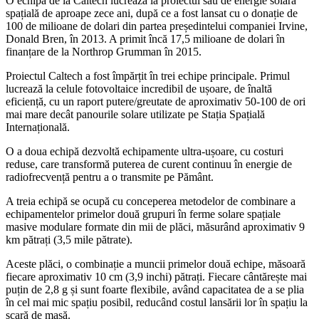
O echipă de la Caltech lucrează la proiectul său de energie solară
spațială de aproape zece ani, după ce a fost lansat cu o donație de
100 de milioane de dolari din partea președintelui companiei Irvine,
Donald Bren, în 2013. A primit încă 17,5 milioane de dolari în
finanțare de la Northrop Grumman în 2015.
Proiectul Caltech a fost împărțit în trei echipe principale. Primul
lucrează la celule fotovoltaice incredibil de ușoare, de înaltă
eficiență, cu un raport putere/greutate de aproximativ 50-100 de ori
mai mare decât panourile solare utilizate pe Stația Spațială
Internațională.
O a doua echipă dezvoltă echipamente ultra-ușoare, cu costuri
reduse, care transformă puterea de curent continuu în energie de
radiofrecvență pentru a o transmite pe Pământ.
A treia echipă se ocupă cu conceperea metodelor de combinare a
echipamentelor primelor două grupuri în ferme solare spațiale
masive modulare formate din mii de plăci, măsurând aproximativ 9
km pătrați (3,5 mile pătrate).
Aceste plăci, o combinație a muncii primelor două echipe, măsoară
fiecare aproximativ 10 cm (3,9 inchi) pătrați. Fiecare cântărește mai
puțin de 2,8 g și sunt foarte flexibile, având capacitatea de a se plia
în cel mai mic spațiu posibil, reducând costul lansării lor în spațiu la
scară de masă.