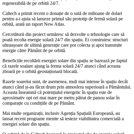
regenerabilă de pe orbită 24/7.
Caltech a primit recent o donație de o sută de milioane de dolari
pentru a-i ajuta să lanseze primul său prototip de fermă solară pe
orbită, arată un raport New Atlas.
Cercetătorii din proiect urmăresc să dezvolte o tehnologie care să
poată recolta energie solară 24/7 din spațiu. Ei construiesc structuri
ultraușoare de ultimă generație care pot colecta și apoi transmite
energie către Pământ de pe orbită.
Beneficiile recoltării energiei solare din spațiu se bazează pe faptul
că razele soalare ajung la ferma solară 24/7 atunci când aceasta
zboară pe o orbită geostaționară blocată.
Razele soarelui sunt, de asemenea, mult mai intense în spațiu decât
atunci când și-au făcut drum prin atmosfera superioară a Pământului.
Aceasta înseamnă că potențialul energetic în spațiu este de
aproximativ opt ori mai mare pe metru pătrat de panou solar în
comparație cu condițiile de pe Pământ.
Mai multe organizații, inclusiv Agenția Spațială Europeană, au
lansat recent programe menite să testeze viabilitatea comercială a
energiei solare din spațiu.