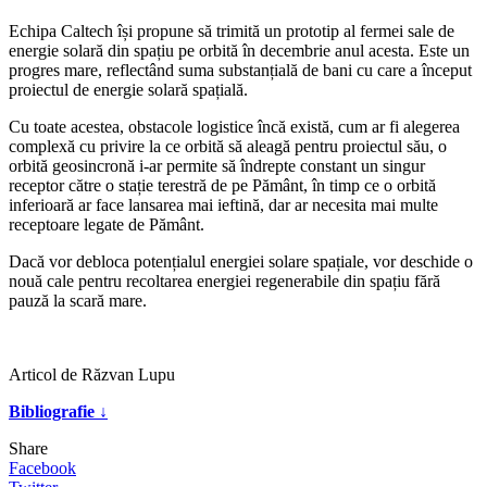
Echipa Caltech își propune să trimită un prototip al fermei sale de
energie solară din spațiu pe orbită în decembrie anul acesta. Este un
progres mare, reflectând suma substanțială de bani cu care a început
proiectul de energie solară spațială.
Cu toate acestea, obstacole logistice încă există, cum ar fi alegerea
complexă cu privire la ce orbită să aleagă pentru proiectul său, o
orbită geosincronă i-ar permite să îndrepte constant un singur
receptor către o stație terestră de pe Pământ, în timp ce o orbită
inferioară ar face lansarea mai ieftină, dar ar necesita mai multe
receptoare legate de Pământ.
Dacă vor debloca potențialul energiei solare spațiale, vor deschide o
nouă cale pentru recoltarea energiei regenerabile din spațiu fără
pauză la scară mare.
Articol de Răzvan Lupu
Bibliografie ↓
Share
Facebook