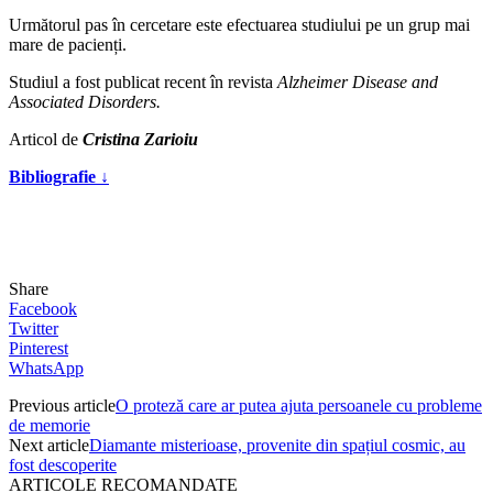
Următorul pas în cercetare este efectuarea studiului pe un grup mai
mare de pacienți.
Studiul a fost publicat recent în revista
Alzheimer Disease and
Associated Disorders.
Articol de
Cristina Zarioiu
Bibliografie ↓
Share
Facebook
Twitter
Pinterest
WhatsApp
Previous article
O proteză care ar putea ajuta persoanele cu probleme
de memorie
Next article
Diamante misterioase, provenite din spațiul cosmic, au
fost descoperite
ARTICOLE RECOMANDATE