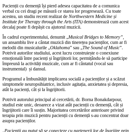
Pacienții cu demență își pierd adesea capacitatea de a comunica
verbal cu cei dragi pe măsură ce starea lor progresează. Cu toate
acestea, un studiu recent realizat de
Northwestern Medicine și
Institute for Therapy through the Arts (ITA)
demonstrează cum acest
decalaj poate fi depășit cu ajutorul muzicii.
În cadrul experimentului, denumit „
Musical Bridges to Memory”,
un ansamblu live a cântat muzică din tinerețea pacienților, cum ar fi
melodii din musicalurile „
Oklahoma
” sau „
The Sound of Music
”.
Potrivit autorilor studiului, acest lucru construiește o conexiune
emoțională între pacienți și îngrijitorii lor, permițându-le să participe
împreună la activități muzicale, cum ar fi cântatul (vocal sau
instrumental) și dansul.
Programul a îmbunătățit implicarea socială a pacienților și a scăzut
simptomele neuropsihiatrice, inclusiv agitația, anxietatea și depresia,
atât la pacienți, cât și la îngrijitorii.
Potrivit autorului principal al cercetării, dr. Borna Bonakdarpour,
studiul este unic, deoarece a vizat atât pacienții cu demență, cât și
îngrijitorii care îi susțin. Majoritatea cercetărilor anterioare privind
terapia prin muzică pentru pacienții cu demență s-au concentrat doar
asupra pacienților.
„
Pacienții au putut să se conecteze cu partenerii lor de îngrijire prin