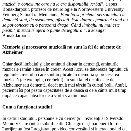
muzică, o conexiune care nu le era disponibilă verbal
”, a spus
Bonakdarpour, profesor de neurologie la Northwestern University
Feinberg School of Medicine. „
Familia și prietenii persoanelor cu
demență sunt, de asemenea, afectați. Este dureros pentru ei când nu
se pot conecta cu o persoană dragă. Când limbajul nu mai este
posibil, muzica le oferă o punte de legătură
.”, a adăugat
Bonakdarpour.
Memoria și procesarea muzicală nu sunt la fel de afectate de
Alzheimer
Chiar dacă limbajul și alte amintiri dispar în demență, amintirile
muzicale rămân adesea în creier. Acest lucru se datorează faptului că
regiunile creierului care sunt implicate în memoria și procesarea
muzicală (de exemplu, cerebelul) nu sunt la fel de afectate de
Alzheimer sau demență, decât mult mai târziu în cursul bolii. Astfel,
pacienții își pot păstra capacitatea de a dansa și de a cânta mult timp
după ce capacitatea lor de a vorbi s-a diminuat.
Cum a funcționat studiul
În cadrul studiului, persoanele cu demență – rezidenți ai Silverado
Memory Care (într-o suburbie din Chicago) – și partenerii lor de
îngrijire au fost înregistrați pe video conversând și interacționând cu