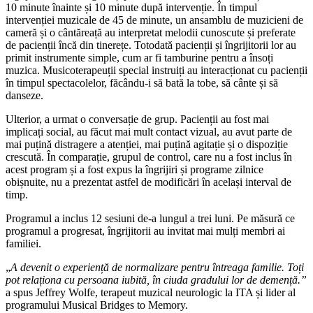
10 minute înainte și 10 minute după intervenție. În timpul
intervenției muzicale de 45 de minute, un ansamblu de muzicieni de
cameră și o cântăreață au interpretat melodii cunoscute și preferate
de pacienții încă din tinerețe. Totodată pacienții și îngrijitorii lor au
primit instrumente simple, cum ar fi tamburine pentru a însoți
muzica. Musicoterapeuții special instruiți au interacționat cu pacienții
în timpul spectacolelor, făcându-i să bată la tobe, să cânte și să
danseze.
Ulterior, a urmat o conversație de grup. Pacienții au fost mai
implicați social, au făcut mai mult contact vizual, au avut parte de
mai puțină distragere a atenției, mai puțină agitație și o dispoziție
crescută. În comparație, grupul de control, care nu a fost inclus în
acest program și a fost expus la îngrijiri și programe zilnice
obișnuite, nu a prezentat astfel de modificări în același interval de
timp.
Programul a inclus 12 sesiuni de-a lungul a trei luni. Pe măsură ce
programul a progresat, îngrijitorii au invitat mai mulți membri ai
familiei.
„
A devenit o experiență de normalizare pentru întreaga familie. Toți
pot relaționa cu persoana iubită, în ciuda gradului lor de demență.”
a spus Jeffrey Wolfe, terapeut muzical neurologic la ITA și lider al
programului Musical Bridges to Memory.