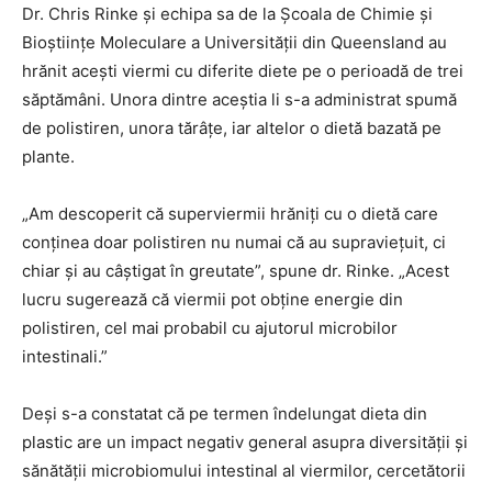
Dr. Chris Rinke și echipa sa de la Școala de Chimie și
Bioștiințe Moleculare a Universității din Queensland au
hrănit acești viermi cu diferite diete pe o perioadă de trei
săptămâni. Unora dintre aceștia li s-a administrat spumă
de polistiren, unora tărâțe, iar altelor o dietă bazată pe
plante.
„Am descoperit că superviermii hrăniți cu o dietă care
conținea doar polistiren nu numai că au supraviețuit, ci
chiar și au câștigat în greutate”, spune dr. Rinke. „Acest
lucru sugerează că viermii pot obține energie din
polistiren, cel mai probabil cu ajutorul microbilor
intestinali.”
Deși s-a constatat că pe termen îndelungat dieta din
plastic are un impact negativ general asupra diversității și
sănătății microbiomului intestinal al viermilor, cercetătorii