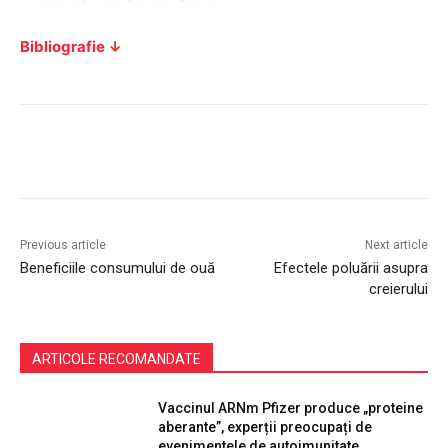
Bibliografie ↓
Facebook
Twitter
Pinterest
Wha
Previous article
Next article
Beneficiile consumului de ouă
Efectele poluării asupra
creierului
ARTICOLE RECOMANDATE
Vaccinul ARNm Pfizer produce „proteine
aberante”, experții preocupați de
evenimentele de autoimunitate