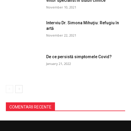
viitor specialist în studii clinice”
November 10, 2021
Interviu Dr. Simona Mihuţiu: Refugiu în
artă
November 22, 2021
De ce persistă simptomele Covid?
January 21, 2022
COMENTARII RECENTE