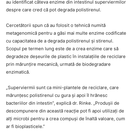
au identificat câteva enzime din intestinul superviermilor
despre care cred că pot degrada polistirenul.
Cercetătorii spun că au folosit o tehnică numită
metagenomică pentru a găsi mai multe enzime codificate
cu capacitatea de a degrada polistirenul și stirenul.
Scopul pe termen lung este de a crea enzime care să
degradeze deșeurile de plastic în instalațiile de reciclare
prin mărunțire mecanică, urmată de biodegradare
enzimatică.
„Superviermii sunt ca mini-plantele de reciclare, care
mărunțesc polistirenul cu gura și apoi îl hrănesc
bacteriilor din intestin”, explică dr. Rinke. „Produșii de
descompunere din această reacție pot fi apoi utilizați de
alți microbi pentru a crea compuși de înaltă valoare, cum
ar fi bioplasticele.”