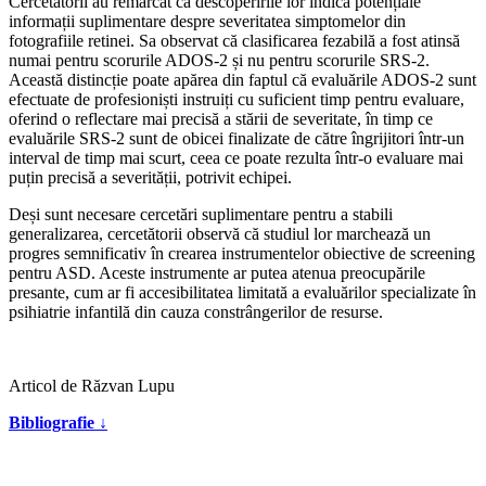
Cercetătorii au remarcat că descoperirile lor indică potențiale
informații suplimentare despre severitatea simptomelor din
fotografiile retinei. Sa observat că clasificarea fezabilă a fost atinsă
numai pentru scorurile ADOS-2 și nu pentru scorurile SRS-2.
Această distincție poate apărea din faptul că evaluările ADOS-2 sunt
efectuate de profesioniști instruiți cu suficient timp pentru evaluare,
oferind o reflectare mai precisă a stării de severitate, în timp ce
evaluările SRS-2 sunt de obicei finalizate de către îngrijitori într-un
interval de timp mai scurt, ceea ce poate rezulta într-o evaluare mai
puțin precisă a severității, potrivit echipei.
Deși sunt necesare cercetări suplimentare pentru a stabili
generalizarea, cercetătorii observă că studiul lor marchează un
progres semnificativ în crearea instrumentelor obiective de screening
pentru ASD. Aceste instrumente ar putea atenua preocupările
presante, cum ar fi accesibilitatea limitată a evaluărilor specializate în
psihiatrie infantilă din cauza constrângerilor de resurse.
Articol de Răzvan Lupu
Bibliografie ↓