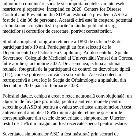
tulburarea comunicării sociale și comportamentele sau interesele
restrictive și repetitive. Începând cu 2020, Centers for Disease
Control and Prevention din SUA au estimat că prevalența ASD a
fost de 1 din 36 de persoane. Această cifră este în creștere, potențial
atribuită unei conștientizări sporite în rândul publicului larg,
medicilor și cercurilor de cercetare, potrivit cercetătorilor.
Studiul a implicat fotografii retiniene a 1890 de ochi ai 958 de
participanți sub 19 ani. Participanții au fost selectați de la
Departamentul de Psihiatrie a Copilului și Adolescentului, Spitalul
Severance, Colegiul de Medicină al Universității Yonsei din Coreea,
între aprilie și octombrie 2022. De asemenea, echipa a adunat
retinale. fotografii de la participanții de control cu ​​dezvoltare tipică
(TD), care se potrivesc cu vârsta și sexul lor. Această colectare
retrospectivă a avut loc la Secția de Oftalmologie a spitalului din
decembrie 2007 până în februarie 2023.
Folosind datele, echipa a creat o rețea neuronală convoluțională, un
algoritm de învățare profundă, pentru a antrena modele pentru
screening-ul ASD și pentru a evalua severitatea simptomelor. Acest
antrenament a implicat 85% din imaginile retiniene și scorurile
corespunzătoare din testele de severitate a simptomelor. Ulterior,
restul de 15% din imagini au fost rezervate special pentru testare.
Severitatea simptomelor ASD a fost măsurată prin scoruri de