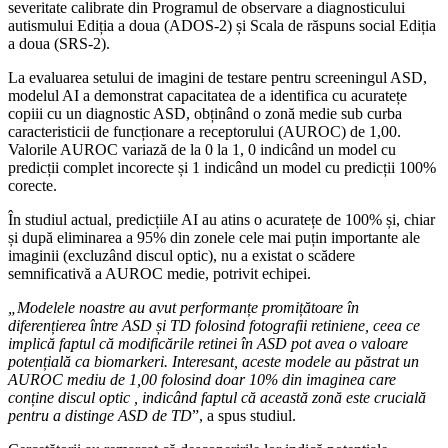
severitate calibrate din Programul de observare a diagnosticului
autismului Ediția a doua (ADOS-2) și Scala de răspuns social Ediția
a doua (SRS-2).
La evaluarea setului de imagini de testare pentru screeningul ASD,
modelul AI a demonstrat capacitatea de a identifica cu acuratețe
copiii cu un diagnostic ASD, obținând o zonă medie sub curba
caracteristicii de funcționare a receptorului (AUROC) de 1,00.
Valorile AUROC variază de la 0 la 1, 0 indicând un model cu
predicții complet incorecte și 1 indicând un model cu predicții 100%
corecte.
În studiul actual, predicțiile AI au atins o acuratețe de 100% și, chiar
și după eliminarea a 95% din zonele cele mai puțin importante ale
imaginii (excluzând discul optic), nu a existat o scădere
semnificativă a AUROC medie, potrivit echipei.
„Modelele noastre au avut performanțe promițătoare în
diferențierea între ASD și TD folosind fotografii retiniene, ceea ce
implică faptul că modificările retinei în ASD pot avea o valoare
potențială ca biomarkeri. Interesant, aceste modele au păstrat un
AUROC mediu de 1,00 folosind doar 10% din imaginea care
conține discul optic , indicând faptul că această zonă este crucială
pentru a distinge ASD de TD
”, a spus studiul.