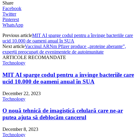
Share
Facebook
Twitter
Pinterest
WhatsApp
Previous article
MIT AI sparge codul pentru a învinge bacteriile care
ucid 10.000 de oameni anual în SUA
Next article
Vaccinul ARNm Pfizer produce „proteine aberante”,
experții preocupați de evenimentele de autoimunitate
ARTICOLE RECOMANDATE
Technology
MIT AI sparge codul pentru a învinge bacteriile care
ucid 10.000 de oameni anual în SUA
December 22, 2023
Technology
O nouă tehnică de imagistică celulară care ne-ar
putea ajuta să deblocăm cancerul
December 8, 2023
Technology