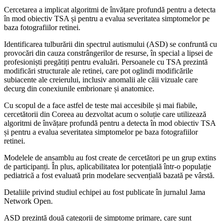
Cercetarea a implicat algoritmi de învățare profundă pentru a detecta
în mod obiectiv TSA și pentru a evalua severitatea simptomelor pe
baza fotografiilor retinei.
Identificarea tulburării din spectrul autismului (ASD) se confruntă cu
provocări din cauza constrângerilor de resurse, în special a lipsei de
profesioniști pregătiți pentru evaluări. Persoanele cu TSA prezintă
modificări structurale ale retinei, care pot oglindi modificările
subiacente ale creierului, inclusiv anomalii ale căii vizuale care
decurg din conexiunile embrionare și anatomice.
Cu scopul de a face astfel de teste mai accesibile și mai fiabile,
cercetătorii din Coreea au dezvoltat acum o soluție care utilizează
algoritmi de învățare profundă pentru a detecta în mod obiectiv TSA
și pentru a evalua severitatea simptomelor pe baza fotografiilor
retinei.
Modelele de ansamblu au fost create de cercetători pe un grup extins
de participanți. În plus, aplicabilitatea lor potențială într-o populație
pediatrică a fost evaluată prin modelare secvențială bazată pe vârstă.
Detaliile privind studiul echipei au fost publicate în jurnalul Jama
Network Open.
ASD prezintă două categorii de simptome primare, care sunt