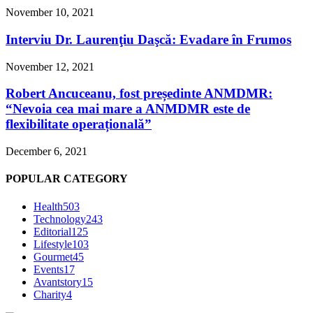
November 10, 2021
Interviu Dr. Laurenţiu Daşcă: Evadare în Frumos
November 12, 2021
Robert Ancuceanu, fost președinte ANMDMR:
“Nevoia cea mai mare a ANMDMR este de
flexibilitate operațională”
December 6, 2021
POPULAR CATEGORY
Health
503
Technology
243
Editorial
125
Lifestyle
103
Gourmet
45
Events
17
Avantstory
15
Charity
4