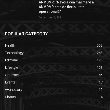
ANMDMR: “Nevoia cea mai mare a
ANMDMR este de flexibilitate
operațională”
December 6, 2021
POPULAR CATEGORY
Health
503
Technology
243
Editorial
125
Lifestyle
103
Gourmet
45
Events
17
Avantstory
15
Charity
4