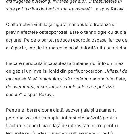
distrugerea bulelor și livrarea genelor. Ultrasunetele în
sine pot facilita de fapt formarea osoasă
” , a spus Razavi.
O alternativă viabilă și sigură, nanobulele tratează și
previn efectele osteoporozei. Este o tehnologie cu dublă
acțiune. Pe de o parte, reduce resorbția osoasă, iar pe de
altă parte, crește formarea osoasă datorită ultrasunetelor.
Fiecare nanobulă încapsulează tratamentul într-un miez
de gaz și un înveliș lichid din perfluorocarbon. „
Miezul de
gaz ne ajută să imaginăm și să urmărim nanobulele. Este,
de asemenea, încorporat cu molecule care pot viza
oasele
”. a spus Razavi.
Pentru eliberare controlată, secvențială și tratament
personalizat (de exemplu, intensitate scăzută pentru
fracturile superficiale față de intensitate mare pentru
leziunile profunde), parametrii ultrasunetelor pot fi