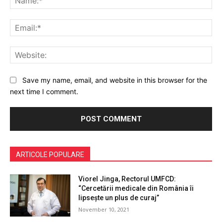
Ema
Web
Save my name, email, and website in this browser for the
next time I comment.
ARTICOLE POPULARE
Viorel Jinga, Rectorul UMFCD:
“Cercetării medicale din România îi
lipsește un plus de curaj”
November 10, 2021