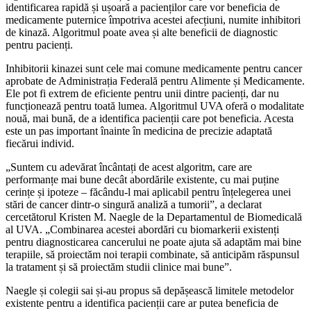
identificarea rapidă și ușoară a pacienților care vor beneficia de
medicamente puternice împotriva acestei afecțiuni, numite inhibitori
de kinază. Algoritmul poate avea și alte beneficii de diagnostic
pentru pacienți.
Inhibitorii kinazei sunt cele mai comune medicamente pentru cancer
aprobate de Administrația Federală pentru Alimente și Medicamente.
Ele pot fi extrem de eficiente pentru unii dintre pacienți, dar nu
funcționează pentru toată lumea. Algoritmul UVA oferă o modalitate
nouă, mai bună, de a identifica pacienții care pot beneficia. Acesta
este un pas important înainte în medicina de precizie adaptată
fiecărui individ.
„Suntem cu adevărat încântați de acest algoritm, care are
performanțe mai bune decât abordările existente, cu mai puține
cerințe și ipoteze – făcându-l mai aplicabil pentru înțelegerea unei
stări de cancer dintr-o singură analiză a tumorii”, a declarat
cercetătorul Kristen M. Naegle de la Departamentul de Biomedicală
al UVA. „Combinarea acestei abordări cu biomarkerii existenți
pentru diagnosticarea cancerului ne poate ajuta să adaptăm mai bine
terapiile, să proiectăm noi terapii combinate, să anticipăm răspunsul
la tratament și să proiectăm studii clinice mai bune”.
Naegle și colegii sai și-au propus să depășească limitele metodelor
existente pentru a identifica pacienții care ar putea beneficia de