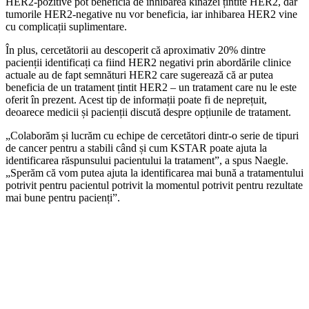
HER2-pozitive pot beneficia de inhibarea kinazei țintite HER2, dar
tumorile HER2-negative nu vor beneficia, iar inhibarea HER2 vine
cu complicații suplimentare.
În plus, cercetătorii au descoperit că aproximativ 20% dintre
pacienții identificați ca fiind HER2 negativi prin abordările clinice
actuale au de fapt semnături HER2 care sugerează că ar putea
beneficia de un tratament țintit HER2 – un tratament care nu le este
oferit în prezent. Acest tip de informații poate fi de neprețuit,
deoarece medicii și pacienții discută despre opțiunile de tratament.
„Colaborăm și lucrăm cu echipe de cercetători dintr-o serie de tipuri
de cancer pentru a stabili când și cum KSTAR poate ajuta la
identificarea răspunsului pacientului la tratament”, a spus Naegle.
„Sperăm că vom putea ajuta la identificarea mai bună a tratamentului
potrivit pentru pacientul potrivit la momentul potrivit pentru rezultate
mai bune pentru pacienți”.