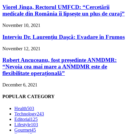
Viorel Jinga, Rectorul UMFCD: “Cercetării
medicale din România îi lipsește un plus de curaj”
November 10, 2021
Interviu Dr. Laurenţiu Daşcă: Evadare în Frumos
November 12, 2021
Robert Ancuceanu, fost președinte ANMDMR:
“Nevoia cea mai mare a ANMDMR este de
flexibilitate operațională”
December 6, 2021
POPULAR CATEGORY
Health
503
Technology
243
Editorial
125
Lifestyle
103
Gourmet
45