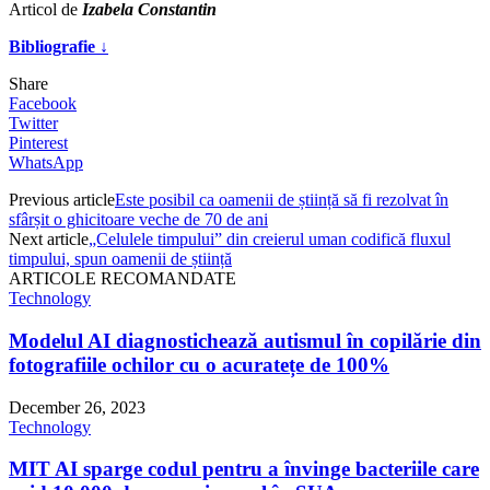
Articol de
Izabela Constantin
Bibliografie ↓
Share
Facebook
Twitter
Pinterest
WhatsApp
Previous article
Este posibil ca oamenii de știință să fi rezolvat în
sfârșit o ghicitoare veche de 70 de ani
Next article
„Celulele timpului” din creierul uman codifică fluxul
timpului, spun oamenii de știință
ARTICOLE RECOMANDATE
Technology
Modelul AI diagnostichează autismul în copilărie din
fotografiile ochilor cu o acuratețe de 100%
December 26, 2023
Technology
MIT AI sparge codul pentru a învinge bacteriile care