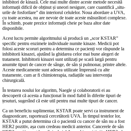
inhibitori de kinază. Cele mai multe dintre aceste metode necesită
informații dificil de obținut și uneori nesigure, care cuantifică „situ-
urile de fosforilare” din interiorul celulelor. Noua abordare a UVA,
cu toate acestea, nu are nevoie de toate aceste măsurători complexe.
În schimb, poate prezice informații cheie pe baza altor date
disponibile.
Acest lucru permite algoritmului să producă un „scor KSTAR”
specific pentru enzimele individuale numite kinaze. Medicii pot
folosi aceste scoruri pentru a determina ce pacienți vor răspunde la
inhibitorii kinazei, ajutând la ghidarea celor mai bune alegeri de
tratament. Inhibitorii kinazei sunt utilizați pe scară largă pentru
anumite tipuri de cancer de sânge, de sân și pulmonar, printre altele.
Aceste medicamente sunt adesea utilizate împreună cu alte
tratamente, cum ar fi chimioterapia, radiațiile sau intervenția
chirurgicală.
În testarea noului lor algoritm, Naegle și colaboratorii ei au
descoperit că acesta a funcționat în mod fiabil în diferite tipuri de
țesuturi, sugerând că este util pentru mai multe tipuri de cancer.
Ca un beneficiu suplimentar, KSTAR poate servi ca instrument de
diagnosticare, raportează cercetătorii UVA. În timpul testelor lor,
KSTAR a putut determina că o pacientă cu cancer de sân nu a fost
HER2 pozitiv, așa cum credeau medicii anterior. Cancerele de sân