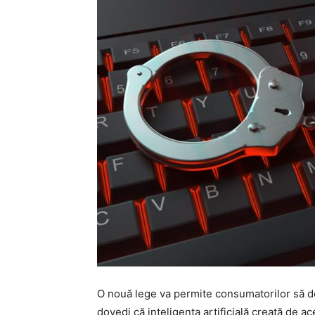
O nouă lege va permite consumatorilor să de
dovedi că inteligența artificială creată de ac