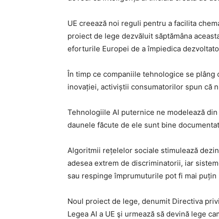
UE creează noi reguli pentru a facilita che
proiect de lege dezvăluit săptămâna aceasta,
eforturile Europei de a împiedica dezvoltato
În timp ce companiile tehnologice se plâng 
inovației, activiștii consumatorilor spun că
Tehnologiile AI puternice ne modelează din ce 
daunele făcute de ele sunt bine documentat
Algoritmii rețelelor sociale stimulează dez
adesea extrem de discriminatorii, iar sistem
sau respinge împrumuturile pot fi mai puțin 
Noul proiect de lege, denumit Directiva pri
Legea AI a UE şi urmează să devină lege cam