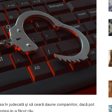
a în judecată şi să ceară daune companiilor, dacă pot
estea le-a făcut rău.