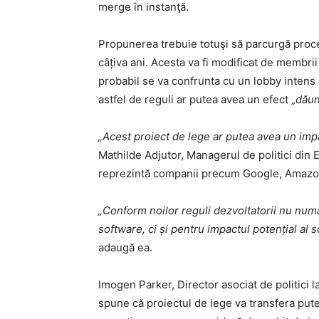
merge în instanţă.
Propunerea trebuie totuşi să parcurgă proces
câțiva ani. Acesta va fi modificat de membr
probabil se va confrunta cu un lobby intens 
astfel de reguli ar putea avea un efect „
dăun
„Acest proiect de lege ar putea avea un imp
Mathilde Adjutor, Managerul de politici din
reprezintă companii precum Google, Amazon
„Conform noilor reguli
dezvoltatorii nu numa
software, ci și pentru impactul potențial al s
adaugă ea.
Imogen Parker, Director asociat de politici la
spune că proiectul de lege va transfera put