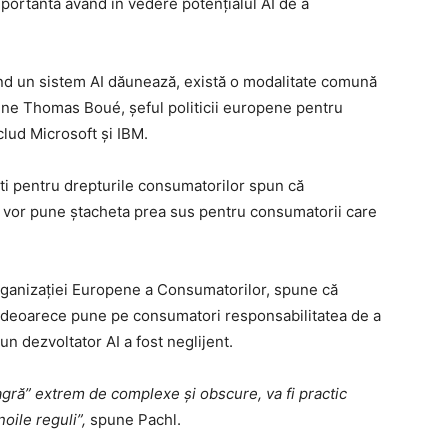
portantă având în vedere potențialul AI de a
ând un sistem AI dăunează, există o modalitate comună
pune Thomas Boué, șeful politicii europene pentru
clud Microsoft și IBM.
iști pentru drepturile consumatorilor spun că
i vor pune ștacheta prea sus pentru consumatorii care
rganizației Europene a Consumatorilor, spune că
, deoarece pune pe consumatori responsabilitatea de a
un dezvoltator AI a fost neglijent.
eagră” extrem de complexe și obscure, va fi practic
oile reguli”,
spune Pachl.