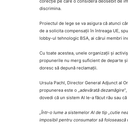
corecție pe care o consideră deosebit de im
discrimina.
Proiectul de lege se va asigura că atunci c
de a solicita compensații în întreaga UE, s
lobby-ul tehnologic BSA, ai cărui membri in
Cu toate acestea, unele organizații și activ
propunerile nu merg suficient de departe ș
doresc să depună reclamații.
Ursula Pachl, Director General Adjunct al O
propunerea este o „
adevărată dezamăgire
”
dovedi că un sistem AI le-a făcut rău sau că 
„Într-o lume a sistemelor AI de tip „cutie n
imposibil pentru consumator să folosească n