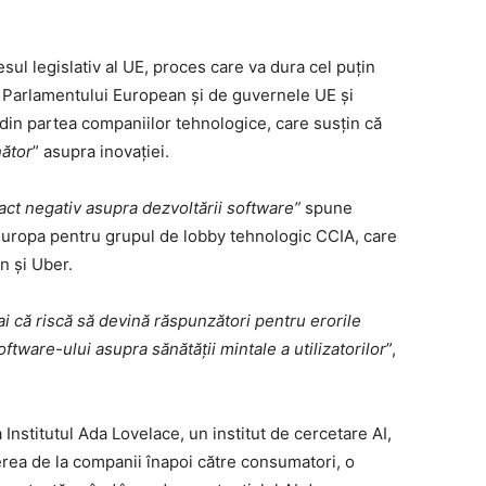
ul legislativ al UE, proces care va dura cel puțin
ii Parlamentului European și de guvernele UE și
din partea companiilor tehnologice, care susțin că
ător
” asupra inovației.
act negativ asupra dezvoltării software”
spune
 Europa pentru grupul de lobby tehnologic CCIA, care
 și Uber.
i că riscă să devină răspunzători pentru erorile
oftware-ului asupra sănătății mintale a utilizatorilor
”,
 Institutul Ada Lovelace, un institut de cercetare AI,
erea de la companii înapoi către consumatori, o