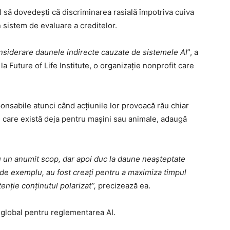
l să dovedești că discriminarea rasială împotriva cuiva
n sistem de evaluare a creditelor.
nsiderare daunele indirecte cauzate de sistemele AI
”, a
a Future of Life Institute, o organizație nonprofit care
onsabile atunci când acțiunile lor provoacă rău chiar
le care există deja pentru mașini sau animale, adaugă
u un anumit scop, dar apoi duc la daune neașteptate
e, de exemplu, au fost creați pentru a maximiza timpul
enție conținutul polarizat”,
precizează ea.
 global pentru reglementarea AI.