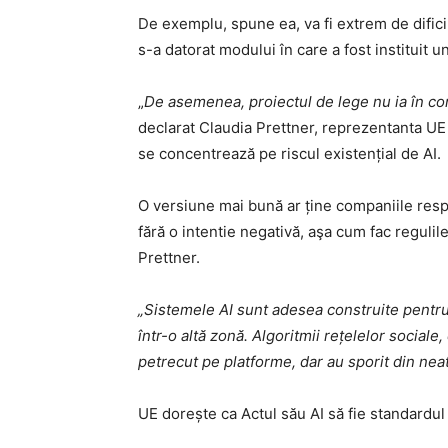
De exemplu, spune ea, va fi extrem de difici
s-a datorat modului în care a fost instituit u
„
De asemenea, proiectul de lege nu ia în co
declarat Claudia Prettner, reprezentanta UE l
se concentrează pe riscul existențial de AI.
O versiune mai bună ar ține companiile resp
fără o intentie negativă, aşa cum fac reguli
Prettner.
„Sistemele AI sunt adesea construite pentr
într-o altă zonă. Algoritmii rețelelor social
petrecut pe platforme, dar au sporit din neat
UE dorește ca Actul său AI să fie standardul