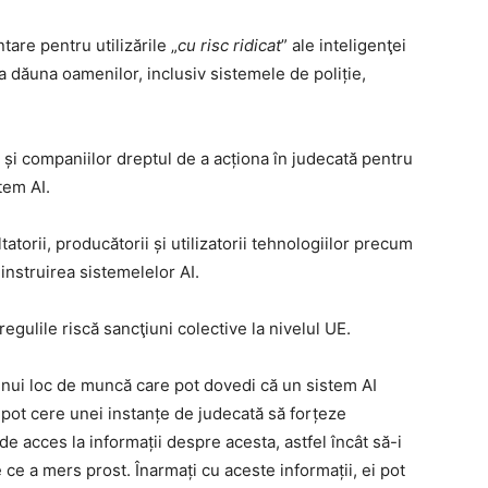
are pentru utilizările „
cu risc ridicat
” ale inteligenţei
 a dăuna oamenilor, inclusiv sistemele de poliție,
și companiilor dreptul de a acționa în judecată pentru
tem AI.
torii, producătorii și utilizatorii tehnologiilor precum
 instruirea sistemelelor AI.
gulile riscă sancţiuni colective la nivelul UE.
nui loc de muncă care pot dovedi că un sistem AI
 pot cere unei instanțe de judecată să forțeze
e acces la informații despre acesta, astfel încât să-i
e ce a mers prost. Înarmați cu aceste informații, ei pot