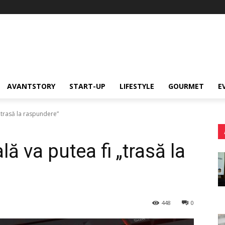
AVANTSTORY
START-UP
LIFESTYLE
GOURMET
E
i „trasă la raspundere”
ală va putea fi „trasă la
448
0