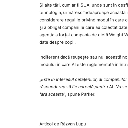
Şi alte țări, cum ar fi SUA, unde sunt în de
tehnologia, urmăresc îndeaproape aceasta n
considerare regulile privind modul în care 
și a obligat companiile care au colectat date 
agenția a forțat compania de dietă Weight Wa
date despre copii.
Indiferent dacă reușește sau nu, această no
modului în care AI este reglementată în înt
„
Este în interesul cetățenilor, al companiilor
răspunderea să fie corectă pentru
AI
. Nu se
fără aceasta
”, spune Parker.
Articol de Răzvan Lupu