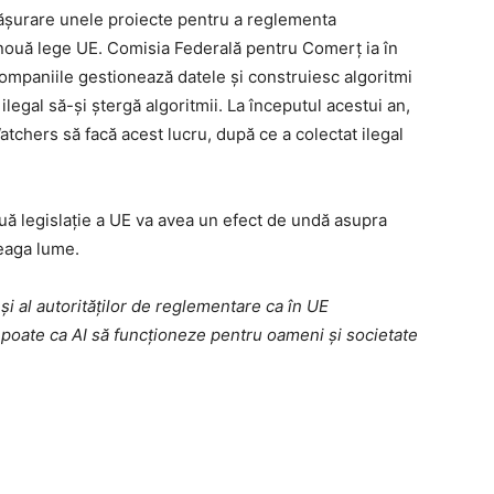
sfășurare unele proiecte pentru a reglementa
ouă lege UE. Comisia Federală pentru Comerț ia în
companiile gestionează datele și construiesc algoritmi
ilegal să-și ștergă algoritmii. La începutul acestui an,
tchers să facă acest lucru, după ce a colectat ilegal
uă legislație a UE va avea un efect de undă asupra
reaga lume.
 și al autorităților de reglementare ca în UE
 poate ca AI să funcționeze pentru oameni și societate