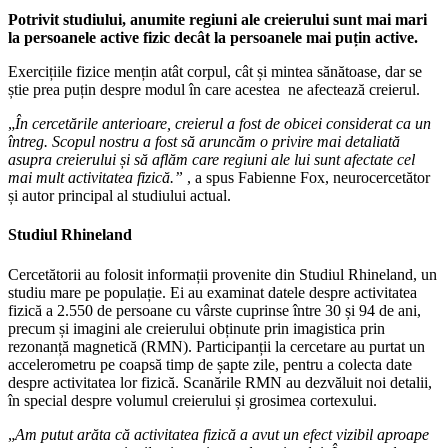
Potrivit studiului, anumite regiuni ale creierului sunt mai mari
la persoanele active fizic decât la persoanele mai puțin active.
Exercițiile fizice mențin atât corpul, cât și mintea sănătoase, dar se
știe prea puțin despre modul în care acestea ne afectează creierul.
„
În cercetările anterioare, creierul a fost de obicei considerat ca un
întreg. Scopul nostru a fost să aruncăm o privire mai detaliată
asupra creierului și să aflăm care regiuni ale lui sunt afectate cel
mai mult activitatea fizică.”
, a spus Fabienne Fox, neurocercetător
și autor principal al studiului actual.
Studiul Rhineland
Cercetătorii au folosit informații provenite din Studiul Rhineland, un
studiu mare pe populație. Ei au examinat datele despre activitatea
fizică a 2.550 de persoane cu vârste cuprinse între 30 și 94 de ani,
precum și imagini ale creierului obținute prin imagistica prin
rezonanță magnetică (RMN). Participanții la cercetare au purtat un
accelerometru pe coapsă timp de șapte zile, pentru a colecta date
despre activitatea lor fizică. Scanările RMN au dezvăluit noi detalii,
în special despre volumul creierului și grosimea cortexului.
„
Am putut arăta că activitatea fizică a avut un efect vizibil aproape