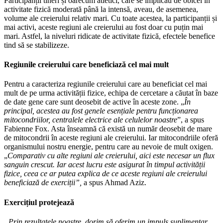
Participanții tineri și oarecum atletici, care se implicau de obicei în
activitate fizică moderată până la intensă, aveau, de asemenea,
volume ale creierului relativ mari. Cu toate acestea, la participanții și
mai activi, aceste regiuni ale creierului au fost doar cu puțin mai
mari. Astfel, la niveluri ridicate de activitate fizică, efectele benefice
tind să se stabilizeze.
Regiunile creierului care beneficiază cel mai mult
Pentru a caracteriza regiunile creierului care au beneficiat cel mai
mult de pe urma activității fizice, echipa de cercetare a căutat în baze
de date gene care sunt deosebit de active în aceste zone. „
În
principal, acestea au fost genele esențiale pentru funcționarea
mitocondriilor, centralele electrice ale celulelor noastre
”, a spus
Fabienne Fox. Asta înseamnă că există un număr deosebit de mare
de mitocondrii în aceste regiuni ale creierului. Iar mitocondriile oferă
organismului nostru energie, pentru care au nevoie de mult oxigen.
„
Comparativ cu alte regiuni ale creierului, aici este necesar un flux
sanguin crescut. Iar acest lucru este asigurat în timpul activității
fizice, ceea ce ar putea explica de ce aceste regiuni ale creierului
beneficiază de exerciții”,
a spus Ahmad Aziz.
Exercițiul protejează
„Prin rezultatele noastre, dorim să oferim un impuls suplimentar