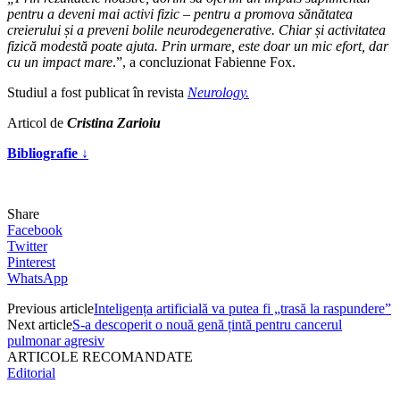
pentru a deveni mai activi fizic – pentru a promova sănătatea
creierului și a preveni bolile neurodegenerative. Chiar și activitatea
fizică modestă poate ajuta. Prin urmare, este doar un mic efort, dar
cu un impact mare
.”, a concluzionat Fabienne Fox.
Studiul a fost publicat în revista
Neurology.
Articol de
Cristina Zarioiu
Bibliografie ↓
Share
Facebook
Twitter
Pinterest
WhatsApp
Previous article
Inteligența artificială va putea fi „trasă la raspundere”
Next article
S-a descoperit o nouă genă țintă pentru cancerul
pulmonar agresiv
ARTICOLE RECOMANDATE
Editorial