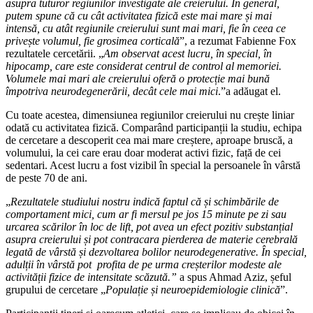
asupra tuturor regiunilor investigate ale creierului. În general,
putem spune că cu cât activitatea fizică este mai mare și mai
intensă, cu atât regiunile creierului sunt mai mari, fie în ceea ce
privește volumul, fie grosimea corticală
”, a rezumat Fabienne Fox
rezultatele cercetării. „
Am observat acest lucru, în special, în
hipocamp, care este considerat centrul de control al memoriei.
Volumele mai mari ale creierului oferă o protecție mai bună
împotriva neurodegenerării, decât cele mai mici
.”a adăugat el.
Cu toate acestea, dimensiunea regiunilor creierului nu crește liniar
odată cu activitatea fizică. Comparând participanții la studiu, echipa
de cercetare a descoperit cea mai mare creștere, aproape bruscă, a
volumului, la cei care erau doar moderat activi fizic, față de cei
sedentari. Acest lucru a fost vizibil în special la persoanele în vârstă
de peste 70 de ani.
„
Rezultatele studiului nostru indică faptul că și schimbările de
comportament mici, cum ar fi mersul pe jos 15 minute pe zi sau
urcarea scărilor în loc de lift, pot avea un efect pozitiv substanțial
asupra creierului și pot contracara pierderea de materie cerebrală
legată de vârstă și dezvoltarea bolilor neurodegenerative. În special,
adulții în vârstă pot profita de pe urma creșterilor modeste ale
activității fizice de intensitate scăzută.”
a spus Ahmad Aziz, șeful
grupului de cercetare „
Populație și neuroepidemiologie clinică
”.