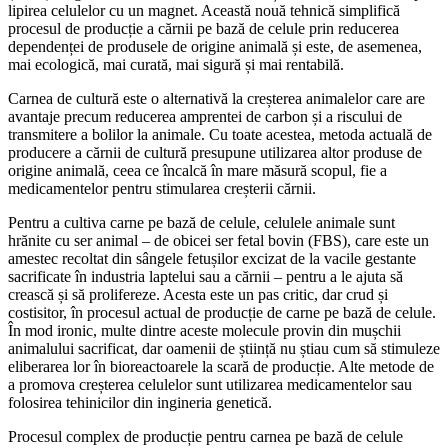
lipirea celulelor cu un magnet. Această nouă tehnică simplifică
procesul de producție a cărnii pe bază de celule prin reducerea
dependenței de produsele de origine animală și este, de asemenea,
mai ecologică, mai curată, mai sigură și mai rentabilă.
Carnea de cultură este o alternativă la creșterea animalelor care are
avantaje precum reducerea amprentei de carbon și a riscului de
transmitere a bolilor la animale. Cu toate acestea, metoda actuală de
producere a cărnii de cultură presupune utilizarea altor produse de
origine animală, ceea ce încalcă în mare măsură scopul, fie a
medicamentelor pentru stimularea creșterii cărnii.
Pentru a cultiva carne pe bază de celule, celulele animale sunt
hrănite cu ser animal – de obicei ser fetal bovin (FBS), care este un
amestec recoltat din sângele fetușilor excizat de la vacile gestante
sacrificate în industria laptelui sau a cărnii – pentru a le ajuta să
crească și să prolifereze. Acesta este un pas critic, dar crud și
costisitor, în procesul actual de producție de carne pe bază de celule.
În mod ironic, multe dintre aceste molecule provin din mușchii
animalului sacrificat, dar oamenii de știință nu știau cum să stimuleze
eliberarea lor în bioreactoarele la scară de producție. Alte metode de
a promova creșterea celulelor sunt utilizarea medicamentelor sau
folosirea tehinicilor din ingineria genetică.
Procesul complex de producție pentru carnea pe bază de celule