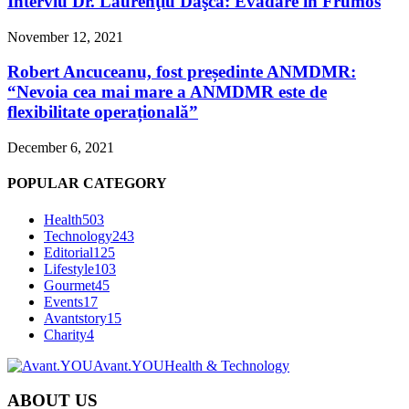
Interviu Dr. Laurenţiu Daşcă: Evadare în Frumos
November 12, 2021
Robert Ancuceanu, fost președinte ANMDMR:
“Nevoia cea mai mare a ANMDMR este de
flexibilitate operațională”
December 6, 2021
POPULAR CATEGORY
Health
503
Technology
243
Editorial
125
Lifestyle
103
Gourmet
45
Events
17
Avantstory
15
Charity
4
Avant.YOU
Health & Technology
ABOUT US