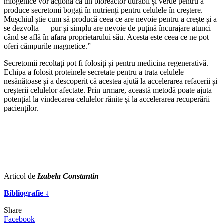
miogenice vor acționa ca un bioreactor durabil și verde pentru a
produce secretomi bogați în nutrienți pentru celulele în creștere.
Mușchiul știe cum să producă ceea ce are nevoie pentru a crește și a
se dezvolta — pur și simplu are nevoie de puțină încurajare atunci
când se află în afara proprietarului său. Acesta este ceea ce ne pot
oferi câmpurile magnetice.”
Secretomii recoltați pot fi folosiți și pentru medicina regenerativă.
Echipa a folosit proteinele secretate pentru a trata celulele
nesănătoase și a descoperit că acestea ajută la accelerarea refacerii și
creșterii celulelor afectate. Prin urmare, această metodă poate ajuta
potențial la vindecarea celulelor rănite și la accelerarea recuperării
pacienților.
Articol de
Izabela Constantin
Bibliografie ↓
Share
Facebook