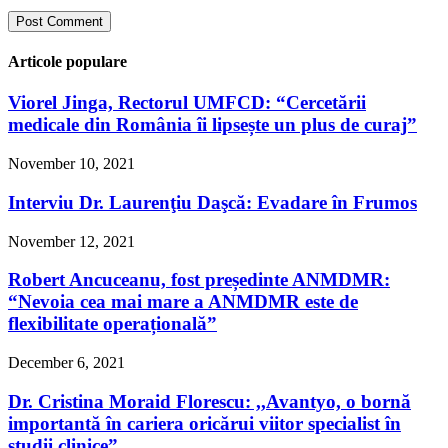
Articole populare
Viorel Jinga, Rectorul UMFCD: “Cercetării
medicale din România îi lipsește un plus de curaj”
November 10, 2021
Interviu Dr. Laurenţiu Daşcă: Evadare în Frumos
November 12, 2021
Robert Ancuceanu, fost președinte ANMDMR:
“Nevoia cea mai mare a ANMDMR este de
flexibilitate operațională”
December 6, 2021
Dr. Cristina Moraid Florescu: ,,Avantyo, o bornă
importantă în cariera oricărui viitor specialist în
studii clinice”