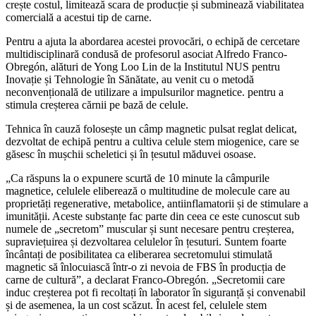
crește costul, limitează scara de producție și subminează viabilitatea
comercială a acestui tip de carne.
Pentru a ajuta la abordarea acestei provocări, o echipă de cercetare
multidisciplinară condusă de profesorul asociat Alfredo Franco-
Obregón, alături de Yong Loo Lin de la Institutul NUS pentru
Inovație și Tehnologie în Sănătate, au venit cu o metodă
neconvențională de utilizare a impulsurilor magnetice. pentru a
stimula creșterea cărnii pe bază de celule.
Tehnica în cauză folosește un câmp magnetic pulsat reglat delicat,
dezvoltat de echipă pentru a cultiva celule stem miogenice, care se
găsesc în mușchii scheletici și în țesutul măduvei osoase.
„Ca răspuns la o expunere scurtă de 10 minute la câmpurile
magnetice, celulele eliberează o multitudine de molecule care au
proprietăți regenerative, metabolice, antiinflamatorii și de stimulare a
imunității. Aceste substanțe fac parte din ceea ce este cunoscut sub
numele de „secretom” muscular și sunt necesare pentru creșterea,
supraviețuirea și dezvoltarea celulelor în țesuturi. Suntem foarte
încântați de posibilitatea ca eliberarea secretomului stimulată
magnetic să înlocuiască într-o zi nevoia de FBS în producția de
carne de cultură”, a declarat Franco-Obregón. „Secretomii care
induc creșterea pot fi recoltați în laborator în siguranță și convenabil
și de asemenea, la un cost scăzut. În acest fel, celulele stem