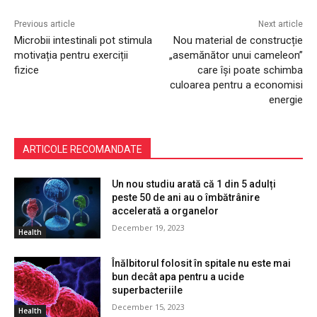
Previous article
Next article
Microbii intestinali pot stimula
Nou material de construcție
motivația pentru exerciții
„asemănător unui cameleon”
fizice
care își poate schimba
culoarea pentru a economisi
energie
ARTICOLE RECOMANDATE
Un nou studiu arată că 1 din 5 adulți
peste 50 de ani au o îmbătrânire
accelerată a organelor
December 19, 2023
Health
Înălbitorul folosit în spitale nu este mai
bun decât apa pentru a ucide
superbacteriile
December 15, 2023
Health