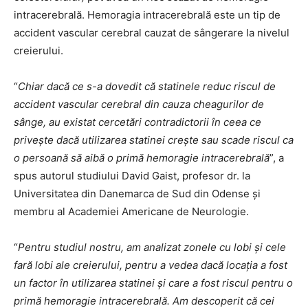
intracerebrală. Hemoragia intracerebrală este un tip de
accident vascular cerebral cauzat de sângerare la nivelul
creierului.
“
Chiar dac
ă ce s-a dovedit că statinele reduc riscul de
accident vascular cerebral din cauza cheagurilor de
sânge, au existat cercetări contradictorii în ceea ce
privește dacă utilizarea statinei crește sau scade riscul ca
o persoană să aibă o primă hemoragie intracerebrală
”, a
spus autorul studiului David Gaist, profesor dr. la
Universitatea din Danemarca de Sud din Odense și
membru al Academiei Americane de Neurologie.
“
Pentru studiul nostru, am analizat zonele cu lobi și cele
far
ă lobi ale creierului, pentru a vedea dacă locația a fost
un factor în utilizarea statinei și care a fost riscul pentru o
primă hemoragie intracerebrală. Am descoperit că cei