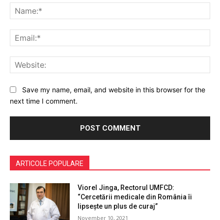
Na
Ema
Web
Save my name, email, and website in this browser for the
next time I comment.
ARTICOLE POPULARE
Viorel Jinga, Rectorul UMFCD:
“Cercetării medicale din România îi
lipsește un plus de curaj”
November 10, 2021