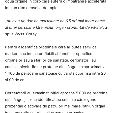
două organe în corp care suferă o îmbătrânire accelerată
într-un ritm deosebit de rapid.
„Au avut un risc de mortalitate de 6,5 ori mai mare decât
al unei persoane fără niciun organ pronunțat de vârstă
”, a
spus Wyss-Coray.
Pentru a identifica proteinele care ar putea servi ca
markeri sau indicatori fiabili ai funcțiilor specifice
organelor sau a stărilor de sănătate, cercetătorii au
analizat nivelurile de proteine ​​din sângele a aproximativ
1.400 de persoane sănătoase cu vârsta cuprinsă între 20
și 90 de ani.
Cercetătorii au examinat inițial aproape 5.000 de proteine
​​din sânge și le-au identificat pe cele ale căror gene
prezentau o activare de patru ori mai mare într-un organ
în comparație cu orice alt organ din organism.