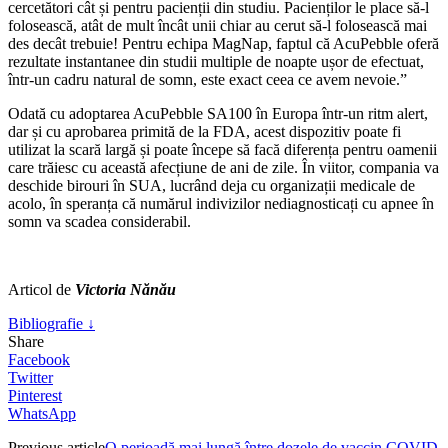
cercetători cât și pentru pacienții din studiu. Pacienților le place să-l
folosească, atât de mult încât unii chiar au cerut să-l folosească mai
des decât trebuie! Pentru echipa MagNap, faptul că AcuPebble oferă
rezultate instantanee din studii multiple de noapte ușor de efectuat,
într-un cadru natural de somn, este exact ceea ce avem nevoie.”
Odată cu adoptarea AcuPebble SA100 în Europa într-un ritm alert,
dar și cu aprobarea primită de la FDA, acest dispozitiv poate fi
utilizat la scară largă și poate începe să facă diferența pentru oamenii
care trăiesc cu această afecțiune de ani de zile. În viitor, compania va
deschide birouri în SUA, lucrând deja cu organizații medicale de
acolo, în speranța că numărul indivizilor nediagnosticați cu apnee în
somn va scadea considerabil.
Articol de
Victoria Nănău
Bibliografie ↓
Share
Facebook
Twitter
Pinterest
WhatsApp
Previous article
O perioadă mai lungă între dozele de vaccin COVID