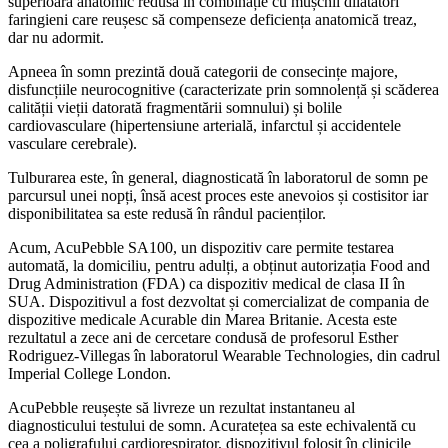
superioară anatomic redusă în combinație cu mușchii dilatatori
faringieni care reușesc să compenseze deficiența anatomică treaz,
dar nu adormit.
Apneea în somn prezintă două categorii de consecințe majore,
disfuncțiile neurocognitive (caracterizate prin somnolență și scăderea
calității vieții datorată fragmentării somnului) și bolile
cardiovasculare (hipertensiune arterială, infarctul și accidentele
vasculare cerebrale).
Tulburarea este, în general, diagnosticată în laboratorul de somn pe
parcursul unei nopți, însă acest proces este anevoios și costisitor iar
disponibilitatea sa este redusă în rândul pacienților.
Acum, AcuPebble SA100, un dispozitiv care permite testarea
automată, la domiciliu, pentru adulți, a obținut autorizația Food and
Drug Administration (FDA) ca dispozitiv medical de clasa II în
SUA. Dispozitivul a fost dezvoltat și comercializat de compania de
dispozitive medicale Acurable din Marea Britanie. Acesta este
rezultatul a zece ani de cercetare condusă de profesorul Esther
Rodriguez-Villegas în laboratorul Wearable Technologies, din cadrul
Imperial College London.
AcuPebble reușește să livreze un rezultat instantaneu al
diagnosticului testului de somn. Acuratețea sa este echivalentă cu
cea a poligrafului cardiorespirator, dispozitivul folosit în clinicile