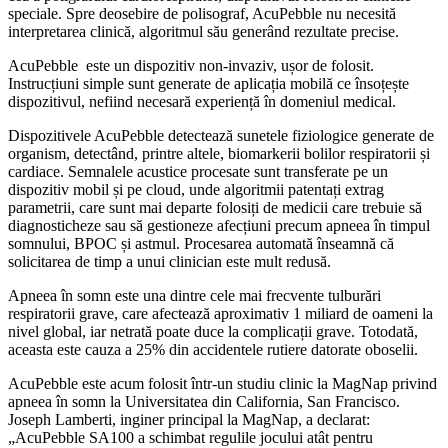
speciale. Spre deosebire de polisograf, AcuPebble nu necesită
interpretarea clinică, algoritmul său generând rezultate precise.
AcuPebble este un dispozitiv non-invaziv, ușor de folosit.
Instrucțiuni simple sunt generate de aplicația mobilă ce însoțește
dispozitivul, nefiind necesară experiență în domeniul medical.
Dispozitivele AcuPebble detectează sunetele fiziologice generate de
organism, detectând, printre altele, biomarkerii bolilor respiratorii și
cardiace. Semnalele acustice procesate sunt transferate pe un
dispozitiv mobil și pe cloud, unde algoritmii patentați extrag
parametrii, care sunt mai departe folosiți de medicii care trebuie să
diagnosticheze sau să gestioneze afecțiuni precum apneea în timpul
somnului, BPOC și astmul. Procesarea automată înseamnă că
solicitarea de timp a unui clinician este mult redusă.
Apneea în somn este una dintre cele mai frecvente tulburări
respiratorii grave, care afectează aproximativ 1 miliard de oameni la
nivel global, iar netrată poate duce la complicații grave. Totodată,
aceasta este cauza a 25% din accidentele rutiere datorate oboselii.
AcuPebble este acum folosit într-un studiu clinic la MagNap privind
apneea în somn la Universitatea din California, San Francisco.
Joseph Lamberti, inginer principal la MagNap, a declarat:
„AcuPebble SA100 a schimbat regulile jocului atât pentru