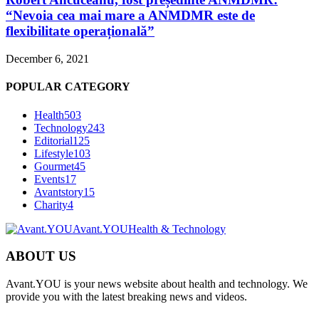
“Nevoia cea mai mare a ANMDMR este de
flexibilitate operațională”
December 6, 2021
POPULAR CATEGORY
Health
503
Technology
243
Editorial
125
Lifestyle
103
Gourmet
45
Events
17
Avantstory
15
Charity
4
Avant.YOU
Health & Technology
ABOUT US
Avant.YOU is your news website about health and technology. We
provide you with the latest breaking news and videos.