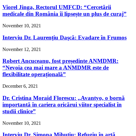
Viorel Jinga, Rectorul UMFCD: “Cercetării
medicale din România îi lipsește un plus de curaj”
November 10, 2021
Interviu Dr. Laurenţiu Daşcă: Evadare în Frumos
November 12, 2021
Robert Ancuceanu, fost președinte ANMDMR:
“Nevoia cea mai mare a ANMDMR este de
flexibilitate operațională”
December 6, 2021
Dr. Cristina Moraid Florescu: ,,Avantyo, o bornă
importantă în cariera oricărui viitor specialist în
studii clinice”
November 10, 2021
Interviu Dr. Simona Mihuţiu: Refugiu în artă