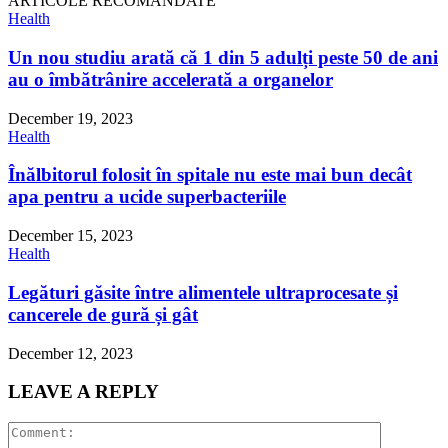
ARTICOLE RECOMANDATE
Health
Un nou studiu arată că 1 din 5 adulți peste 50 de ani
au o îmbătrânire accelerată a organelor
December 19, 2023
Health
Înălbitorul folosit în spitale nu este mai bun decât
apa pentru a ucide superbacteriile
December 15, 2023
Health
Legături găsite între alimentele ultraprocesate și
cancerele de gură și gât
December 12, 2023
LEAVE A REPLY