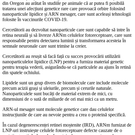
din Oregon au arătat în studiile pe animale că ar putea fi posibilă
tratarea unei afecțiuni genetice rare care provoacă orbire folosind
nanoparticule lipidice și ARN mesager, care sunt aceleași tehnologii
folosite în vaccinurile COVID-19.
Cercetătorii au dezvoltat nanoparticule care sunt capabile să intre în
retina neurală și să livreze ARNm celulelor fotoreceptoare, care sunt
responsabile pentru detectarea luminii și transformarea acesteia în
semnale neuronale care sunt trimise la creier.
Cercetătorii au reușit să facă față cu succes provocării utilizării
nanoparticulelor lipidice (LNP) pentru a furniza material genetic
pentru terapia vederii, asigurându-se că particulele au ajuns în retină
din spatele ochiului.
Lipidele sunt un grup divers de biomolecule care include molecule
precum acizii grași și uleiurile, precum și cerurile naturale.
Nanoparticulele sunt bucăți de material extrem de mici, cu
dimensiuni de o sută de miliarde de ori mai mici ca un metru.
ARN-ul mesager sunt molecule genetice care dau celulelor
instrucțiunile de care au nevoie pentru a crea o proteină specifică.
În cazul degenerescenței retinei moștenite (IRD), ARNm furnizat de
LNP-uri instruiește celulele fotoreceptoare defecte cauzate de o