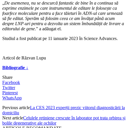
„
De asemenea, nu se descurcă fantastic de bine în a continua să
exprime enzimele pe care instrumentul de editare le folosește ca
foarfece moleculare pentru a face tăieturi în ADN-ul care urmează
să fie editat. Sperăm să folosim ceea ce am învățat până acum
despre LNP-uri pentru a dezvolta un sistem îmbunătățit de livrare a
editorului de gene
.” a adăugat el.
Studiul a fost publicat pe 11 ianuarie 2023 în Science Advances.
Articol de Răzvan Lupu
Bibliografie ↓
Share
Facebook
Twitter
Pinterest
WhatsApp
Previous article
La CES 2023 experții prezic viitorul diagnosticării la
domiciliu
Next article
Celulele retiniene crescute în laborator pot trata orbirea și
bolile degenerative ale ochilor