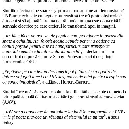
mutație genetică să producă proteinele necesare pentru vedere.
Studiile efectuate pe șoareci și primate non-umane au demonstrat că
LNP-urile echipate cu peptide au reușit să treacă peste obstacolele
din ochi și să ajungă în retina neură, unde lumina este convertită în
semnale electrice pe care creierul le transformă apoi în imagini.
„
Am identificat un nou set de peptide care pot ajunge în partea din
spate a ochiului. Am folosit aceste peptide pentru a acționa ca
coduri poștale pentru a livra nanoparticule care transportă
materiale genetice la adresa dorită în ochi
”, a declarat într-un
comunicat de presă Gaurav Sahay, Profesor asociat de științe
farmaceutice OSU.
„
Peptidele pe care le-am descoperit pot fi folosite ca liganzi de
țintire conjugați direct cu ARN-uri, molecule mici pentru terapie sau
ca sonde imagistice
”, a adăugat Herrera-Barrera.
Studiul încearcă să dezvolte soluții la dificultățile asociate cu metoda
principală actuală de livrare a editării genelor: virusul adeno-asociat
(AAV).
„
AAV are o capacitate de ambalare limitată în comparație cu LNP-
urile și poate provoca un răspuns al sistemului imunitar
”, a spus
Sahay.