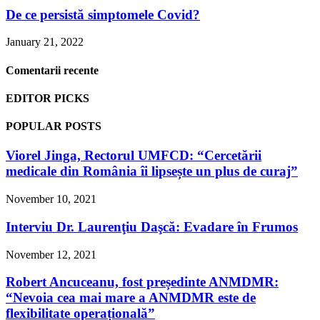
De ce persistă simptomele Covid?
January 21, 2022
Comentarii recente
EDITOR PICKS
POPULAR POSTS
Viorel Jinga, Rectorul UMFCD: “Cercetării
medicale din România îi lipsește un plus de curaj”
November 10, 2021
Interviu Dr. Laurenţiu Daşcă: Evadare în Frumos
November 12, 2021
Robert Ancuceanu, fost președinte ANMDMR:
“Nevoia cea mai mare a ANMDMR este de
flexibilitate operațională”