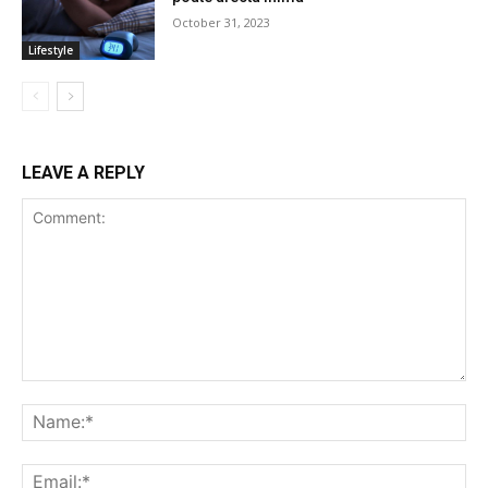
October 31, 2023
Lifestyle
LEAVE A REPLY
Comment:
Na
Ema