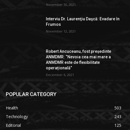
November 10, 2021
Interviu Dr. Laurenţiu Daşcă: Evadare în
Frumos
November 12, 2021
Robert Ancuceanu, fost președinte
ANMDMR: “Nevoia cea mai mare a
ANMDMR este de flexibilitate
operațională”
December 6, 2021
POPULAR CATEGORY
Health
503
Technology
243
Editorial
125