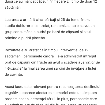
după ce au mâncat căpșuni în fiecare zi, timp de doar 12
săptămâni.
Lucrarea a urmărit cinci bărbați și 25 de femei într-un
studiu dublu-orb, controlat, randomizat, care a avut un
grup consumând o pudră pe bază de căpșuni și altul
primind o pudră placebo.
Rezultatele au arătat că în timpul intervenției de 12
săptămâni, persoanele cărora li s-a administrat întregul
praf de căpșuni din fructe au avut o scădere a „
erorilor de
intruziune
” la finalizarea unei sarcini de învățare a listei
de cuvinte.
Acest lucru este relevant pentru recunoașterea declinului
cognitiv, deoarece afectarea memoriei este un simptom
predominant al demenței târzii. În plus, persoanele care
au primit pudra de căpșuni din fructe întregi au raportat