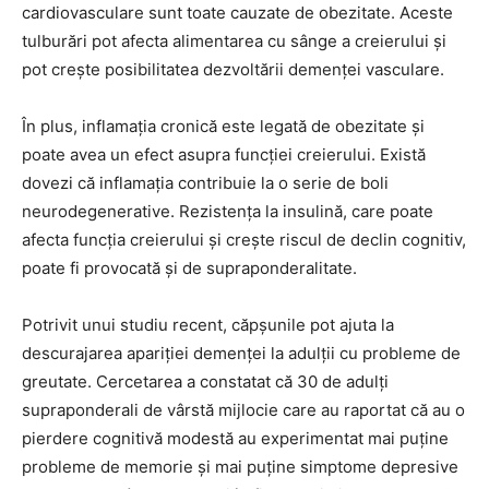
cardiovasculare sunt toate cauzate de obezitate. Aceste
tulburări pot afecta alimentarea cu sânge a creierului și
pot crește posibilitatea dezvoltării demenței vasculare.
În plus, inflamația cronică este legată de obezitate și
poate avea un efect asupra funcției creierului. Există
dovezi că inflamația contribuie la o serie de boli
neurodegenerative. Rezistența la insulină, care poate
afecta funcția creierului și crește riscul de declin cognitiv,
poate fi provocată și de supraponderalitate.
Potrivit unui studiu recent, căpșunile pot ajuta la
descurajarea apariției demenței la adulții cu probleme de
greutate. Cercetarea a constatat că 30 de adulți
supraponderali de vârstă mijlocie care au raportat că au o
pierdere cognitivă modestă au experimentat mai puține
probleme de memorie și mai puține simptome depresive