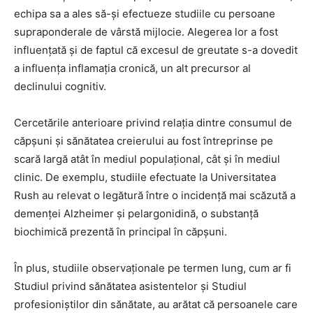
echipa sa a ales să-și efectueze studiile cu persoane
supraponderale de vârstă mijlocie. Alegerea lor a fost
influențată și de faptul că excesul de greutate s-a dovedit
a influența inflamația cronică, un alt precursor al
declinului cognitiv.
Cercetările anterioare privind relația dintre consumul de
căpșuni și sănătatea creierului au fost întreprinse pe
scară largă atât în ​​mediul populațional, cât și în mediul
clinic. De exemplu, studiile efectuate la Universitatea
Rush au relevat o legătură între o incidență mai scăzută a
demenței Alzheimer și pelargonidină, o substanță
biochimică prezentă în principal în căpșuni.
În plus, studiile observaționale pe termen lung, cum ar fi
Studiul privind sănătatea asistentelor și Studiul
profesioniștilor din sănătate, au arătat că persoanele care