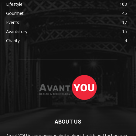
Lifestyle
103
Gourmet
45
Events
17
Avantstory
15
Charity
4
ABOUT US
Avant.YOU is your news website about health and technology.