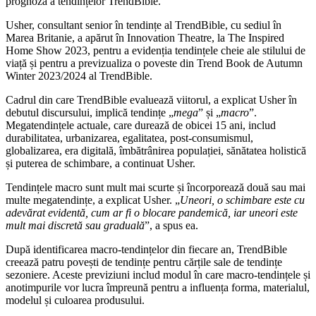
prognoză a tendințelor TrendBible.
Usher, consultant senior în tendințe al TrendBible, cu sediul în
Marea Britanie, a apărut în Innovation Theatre, la The Inspired
Home Show 2023, pentru a evidenția tendințele cheie ale stilului de
viață și pentru a previzualiza o poveste din Trend Book de Autumn
Winter 2023/2024 al TrendBible.
Cadrul din care TrendBible evaluează viitorul, a explicat Usher în
debutul discursului, implică tendințe „
mega
” și „
macro
”.
Megatendințele actuale, care durează de obicei 15 ani, includ
durabilitatea, urbanizarea, egalitatea, post-consumismul,
globalizarea, era digitală, îmbătrânirea populației, sănătatea holistică
și puterea de schimbare, a continuat Usher.
Tendințele macro sunt mult mai scurte și încorporează două sau mai
multe megatendințe, a explicat Usher. „
Uneori, o schimbare este cu
adevărat evidentă, cum ar fi o blocare pandemică, iar uneori este
mult mai discretă sau graduală
”, a spus ea.
După identificarea macro-tendințelor din fiecare an, TrendBible
creează patru povești de tendințe pentru cărțile sale de tendințe
sezoniere. Aceste previziuni includ modul în care macro-tendințele și
anotimpurile vor lucra împreună pentru a influența forma, materialul,
modelul și culoarea produsului.