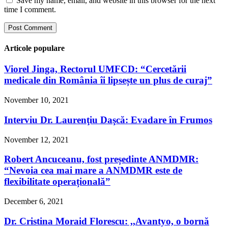
Save my name, email, and website in this browser for the next
time I comment.
Articole populare
Viorel Jinga, Rectorul UMFCD: “Cercetării
medicale din România îi lipsește un plus de curaj”
November 10, 2021
Interviu Dr. Laurenţiu Daşcă: Evadare în Frumos
November 12, 2021
Robert Ancuceanu, fost președinte ANMDMR:
“Nevoia cea mai mare a ANMDMR este de
flexibilitate operațională”
December 6, 2021
Dr. Cristina Moraid Florescu: ,,Avantyo, o bornă