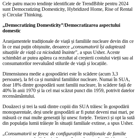
Cele patru macro tendințe identificate de TrendBible pentru 2024
sunt Democratizing Domesticity, Hybridized Home, Rise of Rental
și Circular Thinking.
„Democratizing Domesticity”/Democratizarea aspectului
domestic
Aranjamentele tradiționale de viață și familiile nucleare devin din ce
în ce mai puțin obișnuite, deoarece „
consumatorii își adaptează
situațiile de viață ca niciodată înainte
”, a spus Usher. Aceste
schimbări ar putea apărea ca rezultat al creșterii costului vieții sau al
consumatorilor reevaluând stilurile de viață și locațiile.
Dimensiunea medie a gospodăriei este în scădere (acum 3,3
persoane), la fel ca și numărul familiilor nucleare. Numai în SUA,
doar 18% dintre gospodării sunt familii nucleare, în scădere față de
40% în anii 1970 și la cel mai scăzut punct din 1959, potrivit datelor
recensământului.
Douăzeci și trei la sută dintre copiii din SUA trăiesc în gospodării
monoparentale, deși unele gospodării ar fi putut deveni mai mari, pe
măsură ce mai multe generații își unesc forțele. Treizeci și opt la sută
din populația lumii trăiește în situații familiale extinse, a spus Usher.
„
Consumatorii se feresc de configurațiile tradiționale de familie