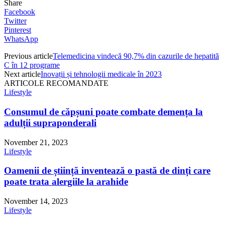
Share
Facebook
Twitter
Pinterest
WhatsApp
Previous article
Telemedicina vindecă 90,7% din cazurile de hepatită
C în 12 programe
Next article
Inovații și tehnologii medicale în 2023
ARTICOLE RECOMANDATE
Lifestyle
Consumul de căpșuni poate combate demența la
adulții supraponderali
November 21, 2023
Lifestyle
Oamenii de știință inventează o pastă de dinți care
poate trata alergiile la arahide
November 14, 2023
Lifestyle