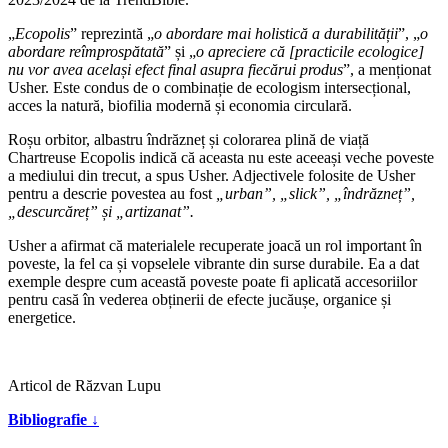
„
Ecopolis
” reprezintă „
o abordare mai holistică a durabilității
”, „
o
abordare reîmprospătată
” și „
o apreciere că [practicile ecologice]
nu vor avea același efect final asupra fiecărui produs
”, a menționat
Usher. Este condus de o combinație de ecologism intersecțional,
acces la natură, biofilia modernă și economia circulară.
Roșu orbitor, albastru îndrăzneț și colorarea plină de viață
Chartreuse Ecopolis indică că aceasta nu este aceeași veche poveste
a mediului din trecut, a spus Usher. Adjectivele folosite de Usher
pentru a descrie povestea au fost
„urban”, „slick”, „îndrăzneț”,
„descurcăreț” și „artizanat”.
Usher a afirmat că materialele recuperate joacă un rol important în
poveste, la fel ca și vopselele vibrante din surse durabile. Ea a dat
exemple despre cum această poveste poate fi aplicată accesoriilor
pentru casă în vederea obținerii de efecte jucăușe, organice și
energetice.
Articol de Răzvan Lupu
Bibliografie ↓