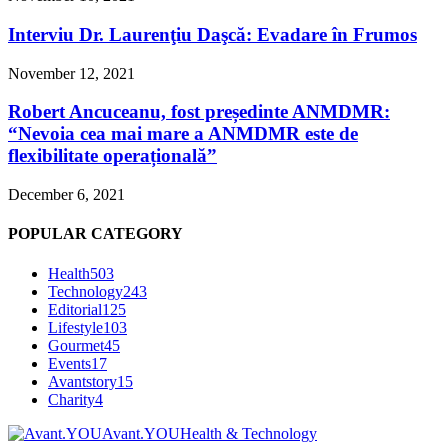
Interviu Dr. Laurenţiu Daşcă: Evadare în Frumos
November 12, 2021
Robert Ancuceanu, fost președinte ANMDMR:
“Nevoia cea mai mare a ANMDMR este de
flexibilitate operațională”
December 6, 2021
POPULAR CATEGORY
Health
503
Technology
243
Editorial
125
Lifestyle
103
Gourmet
45
Events
17
Avantstory
15
Charity
4
Avant.YOU
Health & Technology