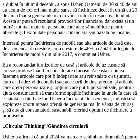
a dublat în ultimul deceniu, a spus Usher. Oamenii de 30 și 40 de ani
au acum de trei ori mai multe șanse să închirieze decât în urmă cu 20
de ani; chiar și generațiile mai în vârstă intră în respectiva tendință.
Acesta ar putea fi rezultatul provocărilor financiare, dar există și un
număr tot mai mare de persoane care aleg să închirieze pentru
libertate și flexibilitate personală, financiară sau bazată pe locație.
Interesul pentru închirierea de mobilă sau alte articole de casă este,
de asemenea, în creștere, cu o creștere de 46% a căutărilor legate de
închirierea de mobilă din iulie 2017, a continuat Usher.
Ea a recomandat furnizorilor de casă și articole de uz casnic să
creeze produse luând în considerare chiriașii. Aceasta ar putea
însemna articole care pot fi îndepărtate sau reinstalate cu ușurință,
cum ar fi adezivi decorativi sau accesorii de duș, precum și articole
care oferă personalizare și opțiuni care pot fi personalizate, pentru a
ajuta consumatorii să transforme spațiile închiriate în unele în care să
se simtă ca fiind ale lor. Usher a încurajat, de asemenea, industria să
exploreze oportunitatea oferită de generația mai în vârstă de chiriași
și să atragă consumatorii sustenabil, oferind opțiuni de închiriere a
produselor.
„Circular Thinking”/Gândirea circulară
Usher a afirmat că anul 2024 va marca o schimbare dramatică pentru