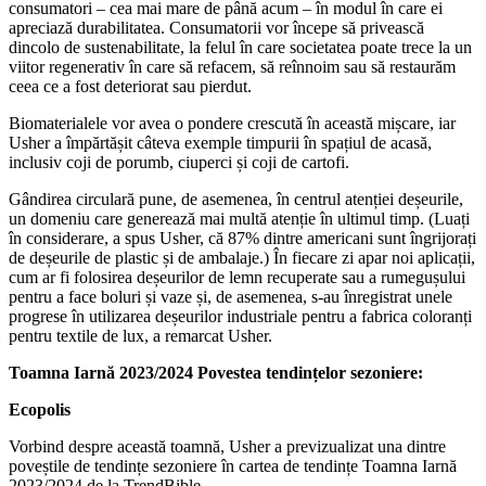
consumatori – cea mai mare de până acum – în modul în care ei
apreciază durabilitatea. Consumatorii vor începe să privească
dincolo de sustenabilitate, la felul în care societatea poate trece la un
viitor regenerativ în care să refacem, să reînnoim sau să restaurăm
ceea ce a fost deteriorat sau pierdut.
Biomaterialele vor avea o pondere crescută în această mișcare, iar
Usher a împărtășit câteva exemple timpurii în spațiul de acasă,
inclusiv coji de porumb, ciuperci și coji de cartofi.
Gândirea circulară pune, de asemenea, în centrul atenției deșeurile,
un domeniu care generează mai multă atenție în ultimul timp. (Luați
în considerare, a spus Usher, că 87% dintre americani sunt îngrijorați
de deșeurile de plastic și de ambalaje.) În fiecare zi apar noi aplicații,
cum ar fi folosirea deșeurilor de lemn recuperate sau a rumegușului
pentru a face boluri și vaze și, de asemenea, s-au înregistrat unele
progrese în utilizarea deșeurilor industriale pentru a fabrica coloranți
pentru textile de lux, a remarcat Usher.
Toamna Iarnă 2023/2024 Povestea tendințelor sezoniere:
Ecopolis
Vorbind despre această toamnă, Usher a previzualizat una dintre
poveștile de tendințe sezoniere în cartea de tendințe Toamna Iarnă
2023/2024 de la TrendBible.