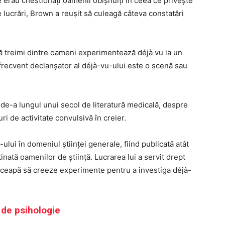
care erau chestionați oamenii obișnuiți în ceea ce privește
e lucrări, Brown a reușit să culeagă câteva constatări
ă treimi dintre oameni experimentează déjà vu la un
i frecvent declanșator al déjà-vu-ului este o scenă sau
 de-a lungul unui secol de literatură medicală, despre
uri de activitate convulsivă în creier.
lui în domeniul științei generale, fiind publicată atât
estinată oamenilor de știință. Lucrarea lui a servit drept
 înceapă să creeze experimente pentru a investiga déjà-
 de psihologie