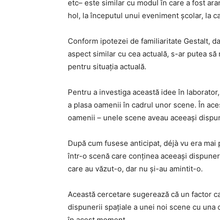
etc– este similar cu modul în care a fost ar
hol, la începutul unui eveniment școlar, la c
Conform ipotezei de familiaritate Gestalt, da
aspect similar cu cea actuală, s-ar putea să
pentru situația actuală.
Pentru a investiga această idee în laborator,
a plasa oamenii în cadrul unor scene. În ace
oamenii – unele scene aveau aceeași dispuner
După cum fusese anticipat, déjà vu era mai 
într-o scenă care conținea aceeași dispuner
care au văzut-o, dar nu și-au amintit-o.
Această cercetare sugerează că un factor ca
dispunerii spațiale a unei noi scene cu una 
în acest moment.