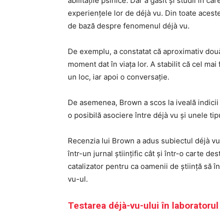
abilitățile psihice. Dar a găsit și studii în 
experiențele lor de déjà vu. Din toate acest
de bază despre fenomenul déjà vu.
De exemplu, a constatat că aproximativ dou
moment dat în viața lor. A stabilit că cel ma
un loc, iar apoi o conversație.
De asemenea, Brown a scos la iveală indicii
o posibilă asociere între déjà vu și unele tip
Recenzia lui Brown a adus subiectul déjà vu-u
într-un jurnal științific cât și într-o carte d
catalizator pentru ca oamenii de știință să
vu-ul.
Testarea déjà-vu-ului în laboratorul