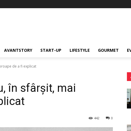
AVANTSTORY
START-UP
LIFESTYLE
GOURMET
E
proape de a fi explicat
 în sfârșit, mai
plicat
442
0