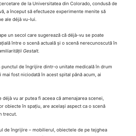
cercetare de la Universitatea din Colorado, condusă de
ivă, a început să efectueze experimente menite să
 ale déjà vu-lui.
oape un secol care sugerează că déjà-vu se poate
țială între o scenă actuală și o scenă nerecunoscută în
miliarității Gestalt.
 punctul de îngrijire dintr-o unitate medicală în drum
i mai fost niciodată în acest spital până acum, ai
e déjà vu ar putea fi aceea că amenajarea scenei,
or obiecte în spațiu, are același aspect ca o scenă
n trecut.
 de îngrijire – mobilierul, obiectele de pe tejghea