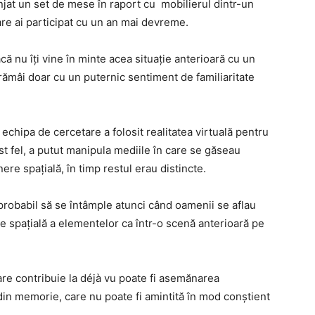
anjat un set de mese în raport cu mobilierul dintr-un
are ai participat cu un an mai devreme.
că nu îți vine în minte acea situație anterioară cu un
 rămâi doar cu un puternic sentiment de familiaritate
 echipa de cercetare a folosit realitatea virtuală pentru
st fel, a putut manipula mediile în care se găseau
e spațială, în timp restul erau distincte.
probabil să se întâmple atunci când oamenii se aflau
e spațială a elementelor ca într-o scenă anterioară pe
re contribuie la déjà vu poate fi asemănarea
din memorie, care nu poate fi amintită în mod conștient