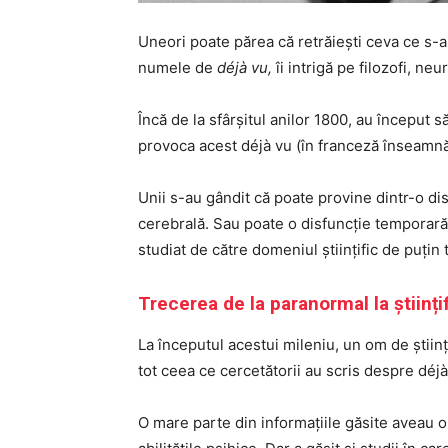
Uneori poate părea că retrăiești ceva ce s-
numele de
déjà vu,
îi intrigă pe filozofi, neu
Încă de la sfârșitul anilor 1800, au început s
provoca acest déjà vu (în franceză înseamnă
Unii s-au gândit că poate provine dintr-o di
cerebrală. Sau poate o disfuncție temporar
studiat de către domeniul științific de puțin 
Trecerea de la paranormal la științi
La începutul acestui mileniu, un om de știi
tot ceea ce cercetătorii au scris despre déj
O mare parte din informațiile găsite aveau 