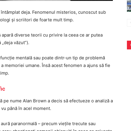
a întâmplat deja. Fenomenul misterios, cunoscut sub
rologi și scriitori de foarte mult timp.
ă apară diverse teorii cu privire la ceea ce ar putea
 „deja văzut”).
sfuncție mentală sau poate dintr-un tip de problemă
ă a memoriei umane. Însă acest fenomen a ajuns să fie
timp.
fic
nță pe nume Alan Brown a decis să efectueze o analiză a
à vu până în acel moment.
o aură paranormală – precum viețile trecute sau