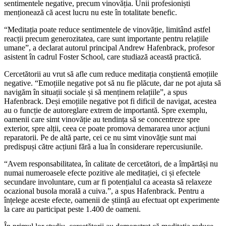
sentimentele negative, precum vinovăția. Unii profesioniști
menționează că acest lucru nu este în totalitate benefic.
“Meditația poate reduce sentimentele de vinovăție, limitând astfel
reacții precum generozitatea, care sunt importante pentru relațiile
umane”, a declarat autorul principal Andrew Hafenbrack, profesor
asistent în cadrul Foster School, care studiază această practică.
Cercetătorii au vrut să afle cum reduce meditația conștientă emoțiile
negative. “Emoțiile negative pot să nu fie plăcute, dar ne pot ajuta să
navigăm în situații sociale și să menținem relațiile”, a spus
Hafenbrack. Deși emoțiile negative pot fi dificil de navigat, acestea
au o funcție de autoreglare extrem de importantă. Spre exemplu,
oamenii care simt vinovăție au tendința să se concentreze spre
exterior, spre alții, ceea ce poate promova demararea unor acțiuni
reparatorii. Pe de altă parte, cei ce nu simt vinovăție sunt mai
predispuși către acțiuni fără a lua în considerare repercusiunile.
“Avem responsabilitatea, în calitate de cercetători, de a împărtăși nu
numai numeroasele efecte pozitive ale meditației, ci și efectele
secundare involuntare, cum ar fi potențialul ca aceasta să relaxeze
ocazional busola morală a cuiva.”, a spus Hafenbrack. Pentru a
înțelege aceste efecte, oamenii de știință au efectuat opt experimente
la care au participat peste 1.400 de oameni.