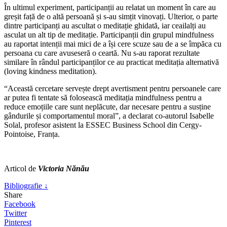
În ultimul experiment, participanții au relatat un moment în care au
greșit față de o altă persoană și s-au simțit vinovați. Ulterior, o parte
dintre participanți au ascultat o meditație ghidată, iar ceailalți au
asculat un alt tip de meditație. Participanții din grupul mindfulness
au raportat intenții mai mici de a își cere scuze sau de a se împăca cu
persoana cu care avuseseră o ceartă. Nu s-au raporat rezultate
similare în rândul participanților ce au practicat meditația alternativă
(loving kindness meditation).
“Această cercetare servește drept avertisment pentru persoanele care
ar putea fi tentate să folosească meditația mindfulness pentru a
reduce emoțiile care sunt neplăcute, dar necesare pentru a susține
gândurile și comportamentul moral”, a declarat co-autorul Isabelle
Solal, profesor asistent la ESSEC Business School din Cergy-
Pointoise, Franța.
Articol de
Victoria Nănău
Bibliografie ↓
Share
Facebook
Twitter
Pinterest