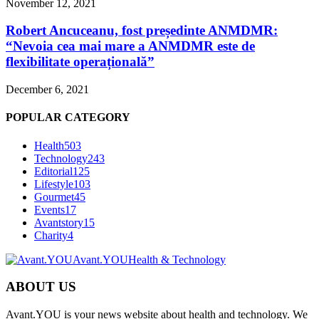
November 12, 2021
Robert Ancuceanu, fost președinte ANMDMR:
“Nevoia cea mai mare a ANMDMR este de
flexibilitate operațională”
December 6, 2021
POPULAR CATEGORY
Health
503
Technology
243
Editorial
125
Lifestyle
103
Gourmet
45
Events
17
Avantstory
15
Charity
4
Avant.YOU
Health & Technology
ABOUT US
Avant.YOU is your news website about health and technology. We