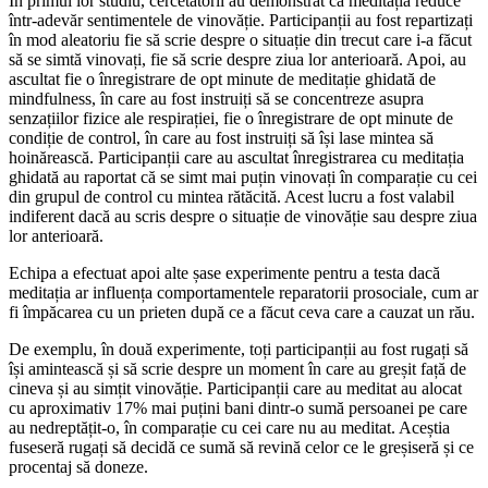
În primul lor studiu, cercetătorii au demonstrat că meditația reduce
într-adevăr sentimentele de vinovăție. Participanții au fost repartizați
în mod aleatoriu fie să scrie despre o situație din trecut care i-a făcut
să se simtă vinovați, fie să scrie despre ziua lor anterioară. Apoi, au
ascultat fie o înregistrare de opt minute de meditație ghidată de
mindfulness, în care au fost instruiți să se concentreze asupra
senzațiilor fizice ale respirației, fie o înregistrare de opt minute de
condiție de control, în care au fost instruiți să își lase mintea să
hoinărească. Participanții care au ascultat înregistrarea cu meditația
ghidată au raportat că se simt mai puțin vinovați în comparație cu cei
din grupul de control cu mintea rătăcită. Acest lucru a fost valabil
indiferent dacă au scris despre o situație de vinovăție sau despre ziua
lor anterioară.
Echipa a efectuat apoi alte șase experimente pentru a testa dacă
meditația ar influența comportamentele reparatorii prosociale, cum ar
fi împăcarea cu un prieten după ce a făcut ceva care a cauzat un rău.
De exemplu, în două experimente, toți participanții au fost rugați să
își amintească și să scrie despre un moment în care au greșit față de
cineva și au simțit vinovăție. Participanții care au meditat au alocat
cu aproximativ 17% mai puțini bani dintr-o sumă persoanei pe care
au nedreptățit-o, în comparație cu cei care nu au meditat. Aceștia
fuseseră rugați să decidă ce sumă să revină celor ce le greșiseră și ce
procentaj să doneze.