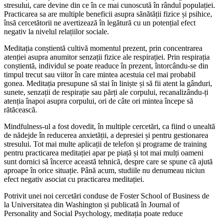
stresului, care devine din ce în ce mai cunoscută în rândul populației.
Practicarea sa are multiple beneficii asupra sănătății fizice și psihice,
însă cercetătorii ne avertizează în legătură cu un potențial efect
negativ la nivelul relațiilor sociale.
Meditația conștientă cultivă momentul prezent, prin concentrarea
atenției asupra anumitor senzații fizice ale respirației. Prin respirația
conștientă, individul se poate readuce în prezent, întorcându-se din
timpul trecut sau viitor în care mintea acestuia cel mai probabil
gonea. Meditația presupune să stai în liniște și să fii atent la gânduri,
sunete, senzații de respirație sau părți ale corpului, recanalizându-ți
atenția înapoi asupra corpului, ori de câte ori mintea începe să
rătăcească.
Mindfulness-ul a fost dovedit, în multiple cercetări, ca fiind o unealtă
de nădejde în reducerea anxietății, a depresiei și pentru gestionarea
stresului. Tot mai multe aplicații de telefon și programe de training
pentru practicarea meditației apar pe piață și tot mai mulți oameni
sunt dornici să încerce această tehnică, despre care se spune că ajută
aproape în orice situație. Până acum, studiile nu denumeau niciun
efect negativ asociat cu practicarea meditației.
Potrivit unei noi cercetări conduse de Foster School of Business de
la Universitatea din Washington și publicată în Journal of
Personality and Social Psychology, meditația poate reduce