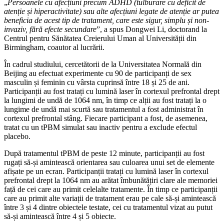
„
Persoanele cu afecțiuni precum ADHD (tulburare cu deficit de
atenție și hiperactivitate) sau alte afecțiuni legate de atenție ar putea
beneficia de acest tip de tratament, care este sigur, simplu și non-
invaziv, fără efecte secundare
”, a spus Dongwei Li, doctorand la
Centrul pentru Sănătatea Creierului Uman al Universității din
Birmingham, coautor al lucrării.
În cadrul studiului, cercetătorii de la Universitatea Normală din
Beijing au efectuat experimente cu 90 de participanți de sex
masculin și feminin cu vârsta cuprinsă între 18 și 25 de ani.
Participanții au fost tratați cu lumină laser în cortexul prefrontal drept
la lungimi de undă de 1064 nm, în timp ce alții au fost tratați la o
lungime de undă mai scurtă sau tratamentul a fost administrat în
cortexul prefrontal stâng. Fiecare participant a fost, de asemenea,
tratat cu un tPBM simulat sau inactiv pentru a exclude efectul
placebo.
După tratamentul tPBM de peste 12 minute, participanții au fost
rugați să-și amintească orientarea sau culoarea unui set de elemente
afișate pe un ecran. Participanții tratați cu lumină laser în cortexul
prefrontal drept la 1064 nm au arătat îmbunătățiri clare ale memoriei
față de cei care au primit celelalte tratamente. În timp ce participanții
care au primit alte variații de tratament erau pe cale să-și amintească
între 3 și 4 dintre obiectele testate, cei cu tratamentul vizat au putut
să-și amintească între 4 și 5 obiecte.