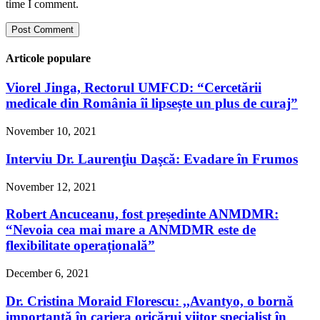
time I comment.
Articole populare
Viorel Jinga, Rectorul UMFCD: “Cercetării
medicale din România îi lipsește un plus de curaj”
November 10, 2021
Interviu Dr. Laurenţiu Daşcă: Evadare în Frumos
November 12, 2021
Robert Ancuceanu, fost președinte ANMDMR:
“Nevoia cea mai mare a ANMDMR este de
flexibilitate operațională”
December 6, 2021
Dr. Cristina Moraid Florescu: ,,Avantyo, o bornă
importantă în cariera oricărui viitor specialist în