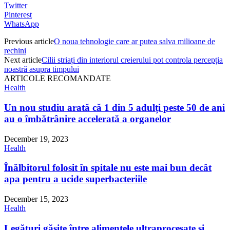
Twitter
Pinterest
WhatsApp
Previous article
O noua tehnologie care ar putea salva milioane de
rechini
Next article
Cilii striați din interiorul creierului pot controla percepția
noastră asupra timpului
ARTICOLE RECOMANDATE
Health
Un nou studiu arată că 1 din 5 adulți peste 50 de ani
au o îmbătrânire accelerată a organelor
December 19, 2023
Health
Înălbitorul folosit în spitale nu este mai bun decât
apa pentru a ucide superbacteriile
December 15, 2023
Health
Legături găsite între alimentele ultraprocesate și