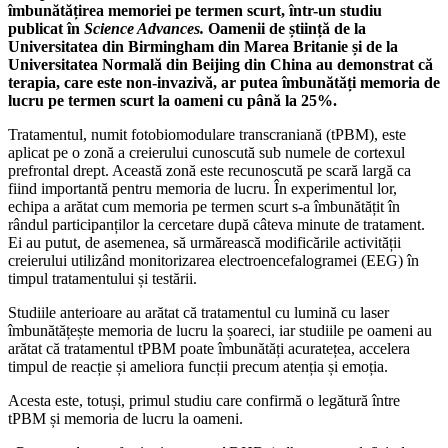
îmbunătățirea memoriei pe termen scurt, într-un studiu
publicat în
Science Advances.
Oamenii de știință de la
Universitatea din Birmingham din Marea Britanie și de la
Universitatea Normală din Beijing din China au demonstrat că
terapia, care este non-invazivă, ar putea îmbunătăți memoria de
lucru pe termen scurt la oameni cu până la 25%.
Tratamentul, numit fotobiomodulare transcraniană (tPBM), este
aplicat pe o zonă a creierului cunoscută sub numele de cortexul
prefrontal drept. Această zonă este recunoscută pe scară largă ca
fiind importantă pentru memoria de lucru. În experimentul lor,
echipa a arătat cum memoria pe termen scurt s-a îmbunătățit în
rândul participanților la cercetare după câteva minute de tratament.
Ei au putut, de asemenea, să urmărească modificările activității
creierului utilizând monitorizarea electroencefalogramei (EEG) în
timpul tratamentului și testării.
Studiile anterioare au arătat că tratamentul cu lumină cu laser
îmbunătățește memoria de lucru la șoareci, iar studiile pe oameni au
arătat că tratamentul tPBM poate îmbunătăți acuratețea, accelera
timpul de reacție și ameliora funcții precum atenția și emoția.
Acesta este, totuși, primul studiu care confirmă o legătură între
tPBM și memoria de lucru la oameni.