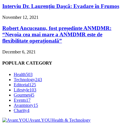
Interviu Dr. Laurenţiu Daşcă: Evadare în Frumos
November 12, 2021
Robert Ancuceanu, fost președinte ANMDMR:
“Nevoia cea mai mare a ANMDMR este de
flexibilitate operațională”
December 6, 2021
POPULAR CATEGORY
Health
503
Technology
243
Editorial
125
Lifestyle
103
Gourmet
45
Events
17
Avantstory
15
Charity
4
Avant.YOU
Health & Technology