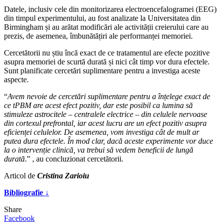
Datele, inclusiv cele din monitorizarea electroencefalogramei (EEG)
din timpul experimentului, au fost analizate la Universitatea din
Birmingham și au arătat modificări ale activității creierului care au
prezis, de asemenea, îmbunătățiri ale performanței memoriei.
Cercetătorii nu știu încă exact de ce tratamentul are efecte pozitive
asupra memoriei de scurtă durată și nici cât timp vor dura efectele.
Sunt planificate cercetări suplimentare pentru a investiga aceste
aspecte.
“
Avem nevoie de cercetări suplimentare pentru a înțelege exact de
ce tPBM are acest efect pozitiv, dar este posibil ca lumina să
stimuleze astrocitele – centralele electrice – din celulele nervoase
din cortexul prefrontal, iar acest lucru are un efect pozitiv asupra
eficienței celulelor.
De asemenea, vom investiga cât de mult ar
putea dura efectele. În mod clar, dacă aceste experimente vor duce
la o intervenție clinică, va trebui să vedem beneficii de lungă
durată
.” , au concluzionat cercetătorii.
Articol de
Cristina Zarioiu
Bibliografie ↓
Share
Facebook