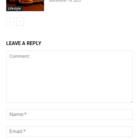
November 14, 2023
Lifestyle
LEAVE A REPLY
Comment:
Na
Ema