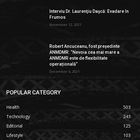
Interviu Dr. Laurenţiu Daşcă: Evadare în
Frumos
November 12, 2021
Robert Ancuceanu, fost președinte
ANMDMR: “Nevoia cea mai mare a
ANMDMR este de flexibilitate
operațională”
December 6, 2021
POPULAR CATEGORY
Health
503
Technology
243
Editorial
125
Lifestyle
103