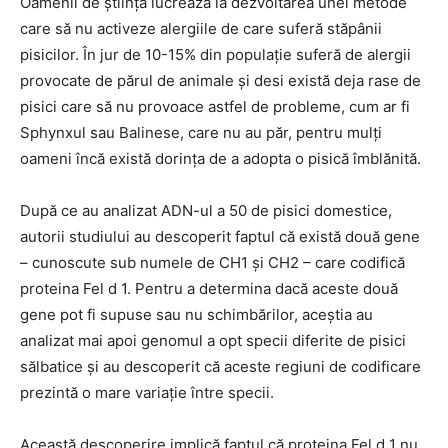
Oamenii de știință lucrează la dezvoltarea unei metode
care să nu activeze alergiile de care suferă stăpânii
pisicilor. În jur de 10-15% din populație suferă de alergii
provocate de părul de animale și desi există deja rase de
pisici care să nu provoace astfel de probleme, cum ar fi
Sphynxul sau Balinese, care nu au păr, pentru mulți
oameni încă există dorința de a adopta o pisică îmblănită.
După ce au analizat ADN-ul a 50 de pisici domestice,
autorii studiului au descoperit faptul că există două gene
– cunoscute sub numele de CH1 și CH2 – care codifică
proteina Fel d 1. Pentru a determina dacă aceste două
gene pot fi supuse sau nu schimbărilor, aceștia au
analizat mai apoi genomul a opt specii diferite de pisici
sălbatice și au descoperit că aceste regiuni de codificare
prezintă o mare variație între specii.
Această descoperire implică faptul că proteina Fel d 1 nu