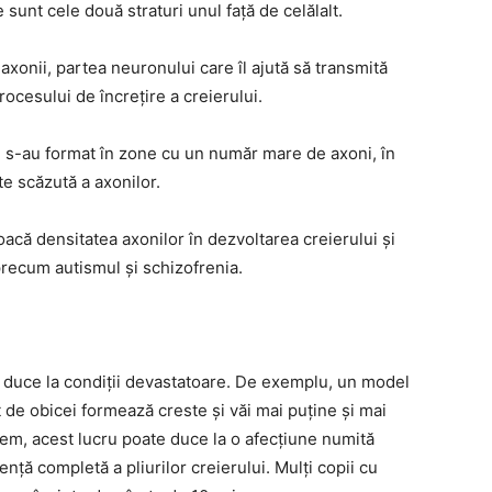
de sunt cele două straturi unul față de celălalt.
 axonii, partea neuronului care îl ajută să transmită
rocesului de încrețire a creierului.
ui s-au format în zone cu un număr mare de axoni, în
te scăzută a axonilor.
oacă densitatea axonilor în dezvoltarea creierului și
precum autismul și schizofrenia.
 duce la condiții devastatoare. De exemplu, un model
t de obicei formează creste și văi mai puține și mai
em, acest lucru poate duce la o afecțiune numită
ență completă a pliurilor creierului. Mulți copii cu