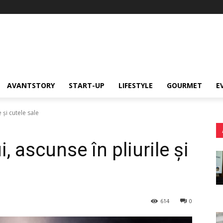
AVANTSTORY
START-UP
LIFESTYLE
GOURMET
E
e și cutele sale
i, ascunse în pliurile și
614
0