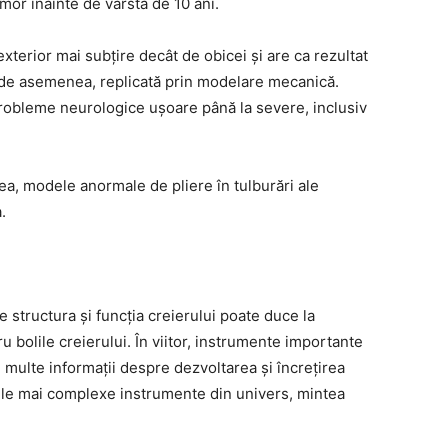
mor înainte de vârsta de 10 ani.
exterior mai subțire decât de obicei și are ca rezultat
, de asemenea, replicată prin modelare mecanică.
robleme neurologice ușoare până la severe, inclusiv
ea, modele anormale de pliere în tulburări ale
.
e structura și funcția creierului poate duce la
 bolile creierului. În viitor, instrumente importante
ai multe informații despre dezvoltarea și încrețirea
ele mai complexe instrumente din univers, mintea