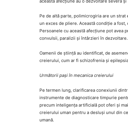
această afecțiune au o dezvoltare severă și 
Pe de altă parte, polimicrogiria are un strat 
un exces de pliere. Această condiție a fost
Persoanele cu această afecțiune pot avea p
convulsii, paralizii și întârzieri în dezvoltare.
Oamenii de știință au identificat, de asemen
creierului, cum ar fi schizofrenia și epilepsia
Următorii pași în mecanica creierului
Pe termen lung, clarificarea conexiunii dintr
instrumente de diagnosticare timpurie pentru
precum inteligența artificială pot oferi și m
creierului uman pentru a desluși unul din c
umană.