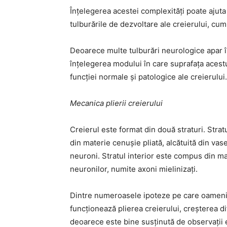
Înțelegerea acestei complexități poate ajuta
tulburările de dezvoltare ale creierului, cum 
Deoarece multe tulburări neurologice apar în 
înțelegerea modului în care suprafața acestu
funcției normale și patologice ale creierului.
Mecanica plierii creierului
Creierul este format din două straturi. Stra
din materie cenușie pliată, alcătuită din vas
neuroni. Stratul interior este compus din mat
neuronilor, numite axoni mielinizați.
Dintre numeroasele ipoteze pe care oamenii 
funcționează plierea creierului, creșterea d
deoarece este bine susținută de observații