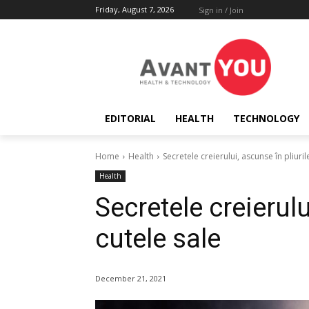
Friday, August 7, 2026
Sign in / Join
EDITORIAL
HEALTH
TECHNOLOGY
Home
Health
Secretele creierului, ascunse în pliuril
Health
Secretele creierulu
cutele sale
December 21, 2021