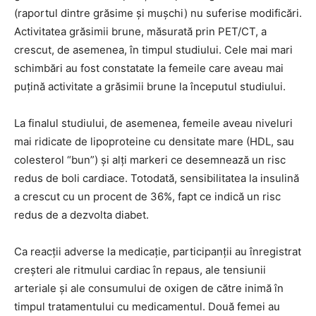
(raportul dintre grăsime și mușchi) nu suferise modificări.
Activitatea grăsimii brune, măsurată prin PET/CT, a
crescut, de asemenea, în timpul studiului. Cele mai mari
schimbări au fost constatate la femeile care aveau mai
puțină activitate a grăsimii brune la începutul studiului.
La finalul studiului, de asemenea, femeile aveau niveluri
mai ridicate de lipoproteine cu densitate mare (HDL, sau
colesterol “bun”) și alți markeri ce desemnează un risc
redus de boli cardiace. Totodată, sensibilitatea la insulină
a crescut cu un procent de 36%, fapt ce indică un risc
redus de a dezvolta diabet.
Ca reacții adverse la medicație, participanții au înregistrat
creșteri ale ritmului cardiac în repaus, ale tensiunii
arteriale și ale consumului de oxigen de către inimă în
timpul tratamentului cu medicamentul. Două femei au