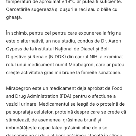
temperaturi de aproximativ 19°C ar putea fi suficiente.
Cercetările sugerează și dușurile reci sau o băile cu
gheață.
În schimb, pentru cei pentru care expunerea la frig nu
este o alternativă, un nou studiu, condus de Dr. Aaron
Cypess de la Institutul Național de Diabet și Boli
Digestive și Renale (NIDDK) din cadrul NIH, a examinat
rolul unui medicament numit Mirabegron, care ar putea
crește activitatea grăsimii brune la femeile sănătoase.
Mirabegron este un medicament deja aprobat de Food
and Drug Administration (FDA) pentru o afecțiune a
vezicii urinare. Medicamentul se leagă de o proteină de
pe suprafața celulelor, proteină despre care se crede că
stimulează, de asemenea, grăsimea brună și
îmbunătățește capacitatea grăsimii albe de a se
descompune și de a elibera grăsimea stocată în sânge.