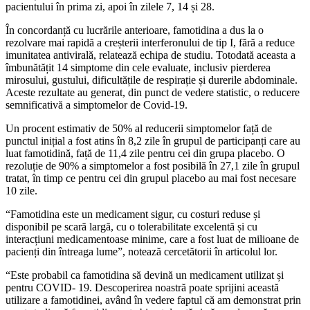
pacientului în prima zi, apoi în zilele 7, 14 și 28.
În concordanță cu lucrările anterioare, famotidina a dus la o
rezolvare mai rapidă a creșterii interferonului de tip I, fără a reduce
imunitatea antivirală, relatează echipa de studiu. Totodată aceasta a
îmbunătățit 14 simptome din cele evaluate, inclusiv pierderea
mirosului, gustului, dificultățile de respirație și durerile abdominale.
Aceste rezultate au generat, din punct de vedere statistic, o reducere
semnificativă a simptomelor de Covid-19.
Un procent estimativ de 50% al reducerii simptomelor față de
punctul inițial a fost atins în 8,2 zile în grupul de participanți care au
luat famotidină, față de 11,4 zile pentru cei din grupa placebo. O
rezoluție de 90% a simptomelor a fost posibilă în 27,1 zile în grupul
tratat, în timp ce pentru cei din grupul placebo au mai fost necesare
10 zile.
“Famotidina este un medicament sigur, cu costuri reduse și
disponibil pe scară largă, cu o tolerabilitate excelentă și cu
interacțiuni medicamentoase minime, care a fost luat de milioane de
pacienți din întreaga lume”, notează cercetătorii în articolul lor.
“Este probabil ca famotidina să devină un medicament utilizat și
pentru COVID- 19. Descoperirea noastră poate sprijini această
utilizare a famotidinei, având în vedere faptul că am demonstrat prin