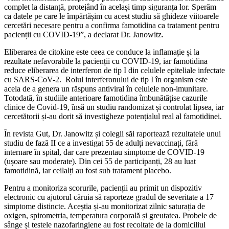
complet la distanță, protejând în același timp siguranța lor. Sperăm
ca datele pe care le împărtășim cu acest studiu să ghideze viitoarele
cercetări necesare pentru a confirma famotidina ca tratament pentru
pacienții cu COVID-19”, a declarat Dr. Janowitz.
Eliberarea de citokine este ceea ce conduce la inflamație și la
rezultate nefavorabile la pacienții cu COVID-19, iar famotidina
reduce eliberarea de interferon de tip I din celulele epiteliale infectate
cu SARS-CoV-2. Rolul interferonului de tip I în organism este
acela de a genera un răspuns antiviral în celulele non-imunitare.
Totodată, în studiile anterioare famotidina îmbunătățise cazurile
clinice de Covid-19, însă un studiu randomizat și controlat lipsea, iar
cercetătorii și-au dorit să investigheze potențialul real al famotidinei.
În revista Gut, Dr. Janowitz și colegii săi raportează rezultatele unui
studiu de fază II ce a investigat 55 de adulți nevaccinați, fără
internare în spital, dar care prezentau simptome de COVID-19
(ușoare sau moderate). Din cei 55 de participanți, 28 au luat
famotidină, iar ceilalți au fost sub tratament placebo.
Pentru a monitoriza scorurile, pacienții au primit un dispozitiv
electronic cu ajutorul căruia să raporteze gradul de severitate a 17
simptome distincte. Aceștia și-au monitorizat zilnic saturația de
oxigen, spirometria, temperatura corporală și greutatea. Probele de
sânge și testele nazofaringiene au fost recoltate de la domiciliul