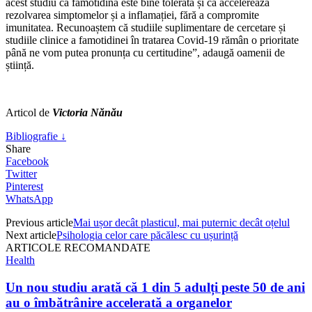
acest studiu că famotidina este bine tolerată și că accelerează
rezolvarea simptomelor și a inflamației, fără a compromite
imunitatea. Recunoaștem că studiile suplimentare de cercetare și
studiile clinice a famotidinei în tratarea Covid-19 rămân o prioritate
până ne vom putea pronunța cu certitudine”, adaugă oamenii de
știință.
Articol de
Victoria Nănău
Bibliografie ↓
Share
Facebook
Twitter
Pinterest
WhatsApp
Previous article
Mai ușor decât plasticul, mai puternic decât oțelul
Next article
Psihologia celor care păcălesc cu ușurință
ARTICOLE RECOMANDATE
Health
Un nou studiu arată că 1 din 5 adulți peste 50 de ani
au o îmbătrânire accelerată a organelor