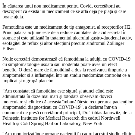
În căutarea unui nou medicament pentru Covid, cercetătorii au
descoperit că există un medicament ce se află deja pe piață și care
poate ajuta.
Famotidina este un medicament de tip antagonist, al receptorilor H2.
Principala sa acțiune este de a reduce cantitatea de acid secretat în
stomac și este utilizată în tratamentul ulcerului gastro-duodenal activ,
esofagitei de reflux și altor afecțiuni precum sindromul Zollinger-
Ellison.
Noile cercetări demonstrează că famotidina la adulții cu COVID-19
cu simptomatologie ușoară sau moderată poate avea un efect
benefic. O doză mare de famotidină a dus la rezolvarea timpurie a
simptomelor și a inflamației într-un studiu randomizat controlat ce a
implicat și o grupă placebo.
“Am constatat că famotidina este sigură și atunci când este
administrată în doze mai mari și totodată observăm dovezi
moleculare și clinice că aceasta îmbunătățește recuperarea pacienților
simptomatici diagnosticați cu COVID-19”, a declarat într-un
comunicat de presă cercetătorul principal, Dr. Tobias Janowitz, de la
Feinstein Institutes for Medical Research din cadrul Northwell
Health și Cold Spring Harbor Laboratory, New York.
“Am monitorizat îndeaproape pacienții în cadrul acestui studiu clinic