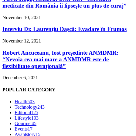
medicale din România îi lipsește un plus de curaj”
November 10, 2021
Interviu Dr. Laurenţiu Daşcă: Evadare în Frumos
November 12, 2021
Robert Ancuceanu, fost președinte ANMDMR:
“Nevoia cea mai mare a ANMDMR este de
flexibilitate operațională”
December 6, 2021
POPULAR CATEGORY
Health
503
Technology
243
Editorial
125
Lifestyle
103
Gourmet
45
Events
17
Avantstory
15