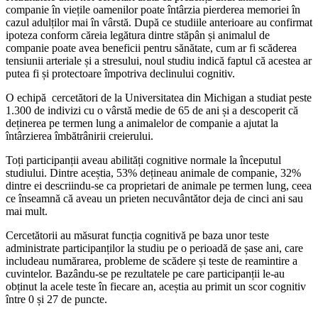
companie în viețile oamenilor poate întârzia pierderea memoriei în
cazul adulților mai în vârstă. După ce studiile anterioare au confirmat
ipoteza conform căreia legătura dintre stăpân și animalul de
companie poate avea beneficii pentru sănătate, cum ar fi scăderea
tensiunii arteriale și a stresului, noul studiu indică faptul că acestea ar
putea fi și protectoare împotriva declinului cognitiv.
O echipă cercetători de la Universitatea din Michigan a studiat peste
1.300 de indivizi cu o vârstă medie de 65 de ani și a descoperit că
deținerea pe termen lung a animalelor de companie a ajutat la
întârzierea îmbătrânirii creierului.
Toți participanții aveau abilități cognitive normale la începutul
studiului. Dintre aceștia, 53% dețineau animale de companie, 32%
dintre ei descriindu-se ca proprietari de animale pe termen lung, ceea
ce înseamnă că aveau un prieten necuvântător deja de cinci ani sau
mai mult.
Cercetătorii au măsurat funcția cognitivă pe baza unor teste
administrate participanților la studiu pe o perioadă de șase ani, care
includeau numărarea, probleme de scădere și teste de reamintire a
cuvintelor. Bazându-se pe rezultatele pe care participanții le-au
obținut la acele teste în fiecare an, aceștia au primit un scor cognitiv
între 0 și 27 de puncte.