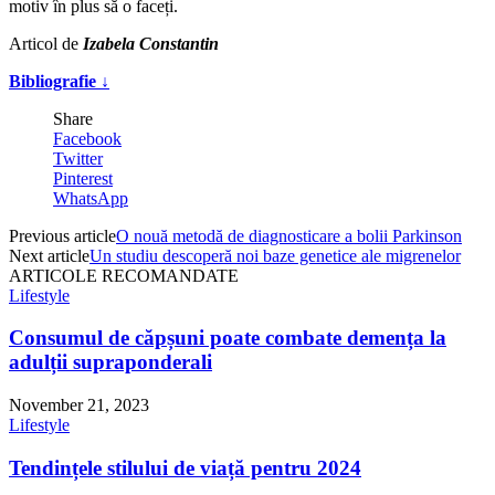
motiv în plus să o faceți.
Articol de
Izabela Constantin
Bibliografie ↓
Share
Facebook
Twitter
Pinterest
WhatsApp
Previous article
O nouă metodă de diagnosticare a bolii Parkinson
Next article
Un studiu descoperă noi baze genetice ale migrenelor
ARTICOLE RECOMANDATE
Lifestyle
Consumul de căpșuni poate combate demența la
adulții supraponderali
November 21, 2023
Lifestyle
Tendințele stilului de viață pentru 2024