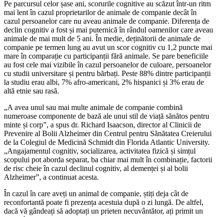
Pe parcursul celor șase ani, scorurile cognitive au scăzut într-un ritm
mai lent în cazul proprietarilor de animale de companie decât în
cazul persoanelor care nu aveau animale de companie. Diferența de
declin cognitiv a fost și mai puternică în rândul oamenilor care aveau
animale de mai mult de 5 ani. În medie, deținătorii de animale de
companie pe termen lung au avut un scor cognitiv cu 1,2 puncte mai
mare în comparație cu participanții fără animale. Se pare beneficiile
au fost cele mai vizibile în cazul persoanelor de culoare, persoanelor
cu studii universitare și pentru bărbați. Peste 88% dintre participanții
la studiu erau albi, 7% afro-americani, 2% hispanici și 3% erau de
altă etnie sau rasă.
„A avea unul sau mai multe animale de companie combină
numeroase componente de bază ale unui stil de viață sănătos pentru
minte și corp”, a spus dr. Richard Isaacson, director al Clinicii de
Prevenire al Bolii Alzheimer din Centrul pentru Sănătatea Creierului
de la Colegiul de Medicină Schmidt din Florida Atlantic University.
„Angajamentul cognitiv, socializarea, activitatea fizică și simțul
scopului pot aborda separat, ba chiar mai mult în combinație, factorii
de risc cheie în cazul declinul cognitiv, al demenței și al bolii
Alzheimer”, a continuat acesta.
În cazul în care aveți un animal de companie, știți deja cât de
reconfortantă poate fi prezența acestuia după o zi lungă. De altfel,
d
acă vă gândeați să adoptați un prieten necuvântător, ați primit un