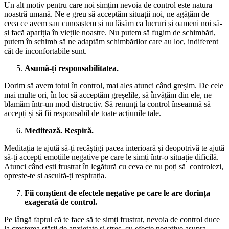
Un alt motiv pentru care noi simțim nevoia de control este natura
noastră umană. Ne e greu să acceptăm situații noi, ne agățăm de
ceea ce avem sau cunoaștem și nu lăsăm ca lucruri și oameni noi să-
și facă apariția în viețile noastre. Nu putem să fugim de schimbări,
putem în schimb să ne adaptăm schimbărilor care au loc, indiferent
cât de inconfortabile sunt.
Asumă-ți responsabilitatea.
Dorim să avem totul în control, mai ales atunci când greșim. De cele
mai multe ori, în loc să acceptăm greșelile, să învățăm din ele, ne
blamăm într-un mod distructiv. Să renunți la control înseamnă să
accepți și să fii responsabil de toate acțiunile tale.
Meditează. Respiră.
Meditația te ajută să-ți recâștigi pacea interioară și deopotrivă te ajută
să-ți accepți emoțiile negative pe care le simți într-o situație dificilă.
Atunci când ești frustrat în legătură cu ceva ce nu poți să controlezi,
oprește-te și ascultă-ți respirația.
Fii conștient de efectele negative pe care le are dorința
exagerată de control.
Pe lângă faptul că te face să te simți frustrat, nevoia de control duce
la creșterea stării de anxietate și stres, cu efecte negative asupra