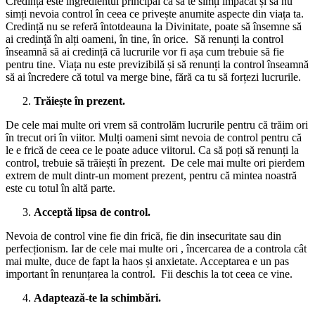
Credința este ingredientul principal ca să te simți împăcat și să nu
simți nevoia control în ceea ce privește anumite aspecte din viața ta.
Credință nu se referă întotdeauna la Divinitate, poate să însemne să
ai credință în alți oameni, în tine, în orice. Să renunți la control
înseamnă să ai credință că lucrurile vor fi așa cum trebuie să fie
pentru tine. Viața nu este previzibilă și să renunți la control înseamnă
să ai încredere că totul va merge bine, fără ca tu să forțezi lucrurile.
Trăiește în prezent.
De cele mai multe ori vrem să controlăm lucrurile pentru că trăim ori
în trecut ori în viitor. Mulți oameni simt nevoia de control pentru că
le e frică de ceea ce le poate aduce viitorul. Ca să poți să renunți la
control, trebuie să trăiești în prezent. De cele mai multe ori pierdem
extrem de mult dintr-un moment prezent, pentru că mintea noastră
este cu totul în altă parte.
Acceptă lipsa de control.
Nevoia de control vine fie din frică, fie din insecuritate sau din
perfecționism. Iar de cele mai multe ori , încercarea de a controla cât
mai multe, duce de fapt la haos și anxietate. Acceptarea e un pas
important în renunțarea la control. Fii deschis la tot ceea ce vine.
Adaptează-te la schimbări.