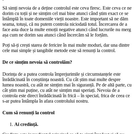
Să simți nevoia de a deține controlul este ceva firesc. Este ceva ce ne
dorim cu toții și ne simțim cel mai bine atunci când știm exact ce se
întâmplă în toate domeniile vieții noastre. Este important să ne dăm
seama, totuși, că nu putem controla niciodată totul. Încercarea de a
face asta duce la multe emoții negative atunci când lucrurile nu merg
așa cum ne dorim sau atunci când încercăm să le forțăm.
Poți să-ți crești starea de fericire în mai multe moduri, dar una dintre
cele mai simple și tangibile metode este să renunți la control.
De ce simțim nevoia să controlăm?
Dorința de a putea controla împrejurimile și circumstanțele este
înrădăcinată în conștiința noastră. Cu cât știm mai multe despre
lumea noastră, cu atât ne simțim mai în siguranță. Pe de altă parte, cu
cât știm mai puține, cu atât ne simțim mai speriați. Nevoia de a
controla este direct înrădăcinată în frică – în special, frica de ceea ce
s-ar putea întâmpla în afara controlului nostru.
Cum să renunți la control
Ai credință.