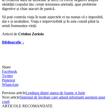
sănătății corpului tău: crește tensiunea arterială, apar probleme
digestive și chiar atacuri de panică.
Să poți controla viața în toate aspectele ei nu numai că e imposibil,
dar e și nesănătos. Viața e imprevizibilă și în asta constă până la
urmă frumusețea vieții.
Articol de
Cristina Zarioiu
Bibliografie ↓
Share
Facebook
Twitter
Pinterest
WhatsApp
Previous article
Legătura dintre starea de foame și furie
Next article
Sistemul de învățare care adună informații asemeni unui
copil
ARTICOLE RECOMANDATE