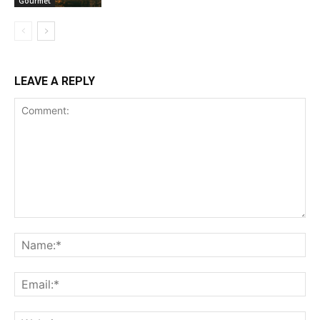
Gourmet
LEAVE A REPLY
Comment:
Na
Ema
Web