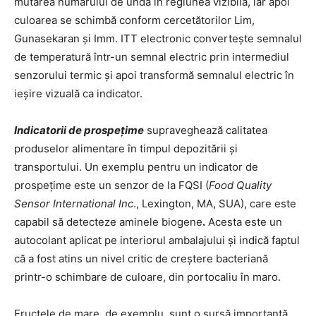
mutarea numărului de undă în regiunea vizibilă, iar apoi
culoarea se schimbă conform cercetătorilor Lim,
Gunasekaran și Imm. ITT electronic convertește semnalul
de temperatură într-un semnal electric prin intermediul
senzorului termic și apoi transformă semnalul electric în
ieșire vizuală ca indicator.
Indicatorii de prospețime
supraveghează calitatea
produselor alimentare în timpul depozitării și
transportului. Un exemplu pentru un indicator de
prospețime este un senzor de la FQSI (
Food Quality
Sensor International Inc
., Lexington, MA, SUA), care este
capabil să detecteze aminele biogene
.
Acesta este un
autocolant aplicat pe interiorul ambalajului și indică faptul
că a fost atins un nivel critic de creștere bacteriană
printr-o schimbare de culoare, din portocaliu în maro.
Fructele de mare, de exemplu, sunt o sursă importantă