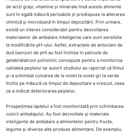
de acizi grași, vitamine și minerale însă aceste alimente
sunt în egală măsură perisabile și predispuse la alterarea
chimică și microbiană în timpul depozitării. Prin urmare,
există un interes considerabil pentru dezvoltarea
materialelor de ambalare inteligente care sunt sensibile
la modificările pH-ului. Astfel, extractele de antociani de
dud (senzori de pH) au fost închise în pelicule de
gelatină/alcool polivinilic concepute pentru a monitoriza
calitatea peștelui iar autorii studiului au raportat că filmul
și-a schimbat culoarea de la violet la violet gri la verde
închis pe măsură ce timpul de depozitare a crescut, ceea
ce a indicat deteriorarea peștelui.
Prospețimea laptelui a fost monitorizată prin schimbarea
culorii ambalajului. Au fost dezvoltate și materiale
inteligente de ambalare a alimentelor pentru fructe,
legume și diverse alte produse alimentare. De exemplu,