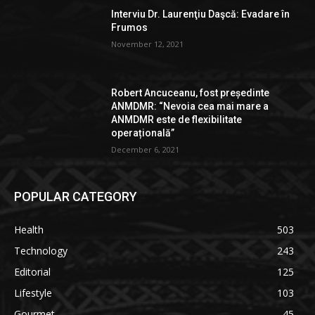
Interviu Dr. Laurenţiu Daşcă: Evadare în
Frumos
November 12, 2021
Robert Ancuceanu, fost președinte
ANMDMR: “Nevoia cea mai mare a
ANMDMR este de flexibilitate
operațională”
December 6, 2021
POPULAR CATEGORY
Health
503
Technology
243
Editorial
125
Lifestyle
103
Gourmet
45