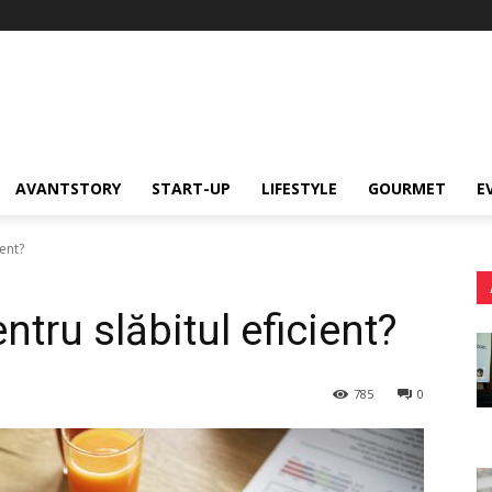
AVANTSTORY
START-UP
LIFESTYLE
GOURMET
E
ient?
ntru slăbitul eficient?
785
0