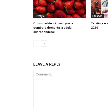
Lifestyle
Lifestyle
Consumul de căpșuni poate
Tendințele s
combate demența la adulții
2024
supraponderali
LEAVE A REPLY