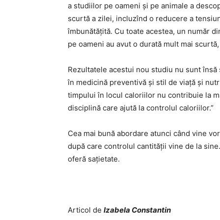
a studiilor pe oameni și pe animale a descope
scurtă a zilei, incluzînd o reducere a tensiun
îmbunătățită. Cu toate acestea, un număr din
pe oameni au avut o durată mult mai scurtă, 
Rezultatele acestui nou studiu nu sunt însă
în medicină preventivă și stil de viață și nutr
timpului în locul caloriilor nu contribuie l
disciplină care ajută la controlul caloriilor.”
Cea mai bună abordare atunci când vine vorb
după care controlul cantității vine de la sine
oferă sațietate.
Articol de
Izabela Constantin