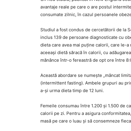
avantaje reale pe care o are postul intermit
consumate zilnic, în cazul persoanele obeze
Studiul a fost condus de cercetătorii de la
inclus 139 de persoane diagnosticate cu obez
dieta care avea mai puține calorii, care le-a
aceeași dietă săracă în calorii, cu adăugarea
mănânce într-o fereastră de opt ore între 8:0
Această abordare se numește „mâncat limitat
(intermittent fasting). Ambele grupuri au pri
a-și urma dieta timp de 12 luni.
Femeile consumau între 1.200 și 1.500 de calo
calorii pe zi. Pentru a asigura conformitatea,
masă pe care o luau și să consemneze fiecar