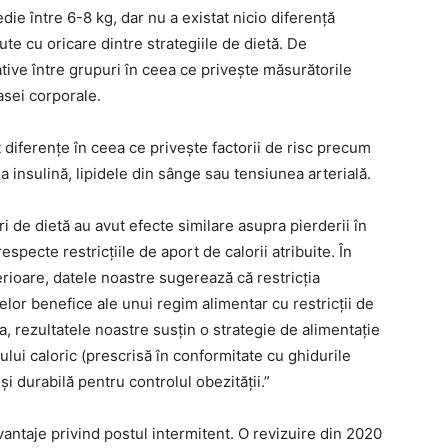
ie între 6-8 kg, dar nu a existat nicio diferență
te cu oricare dintre strategiile de dietă. De
ive între grupuri în ceea ce privește măsurătorile
asei corporale.
diferențe în ceea ce privește factorii de risc precum
la insulină, lipidele din sânge sau tensiunea arterială.
i de dietă au avut efecte similare asupra pierderii în
respecte restricțiile de aport de calorii atribuite. În
erioare, datele noastre sugerează că restricția
telor benefice ale unui regim alimentar cu restricții de
ea, rezultatele noastre susțin o strategie de alimentație
tului caloric (prescrisă în conformitate cu ghidurile
și durabilă pentru controlul obezității.”
vantaje privind postul intermitent. O revizuire din 2020