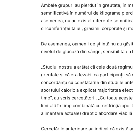
Ambele grupuri au pierdut în greutate, în med
semnificativă în numărul de kilograme pierdu
asemenea, nu au existat diferențe semnificat
circumferinței taliei, grăsimii corporale și m
De asemenea, oamenii de știință nu au găsit 
nivelul de glucoză din sânge, sensibilitatea 
„Studiul nostru a arătat că cele două regimur
greutate și că era fezabil ca participanții să 
concordanță cu constatările din studiile ant
aportului caloric a explicat majoritatea efec
timp”, au scris cercetătorii. „Cu toate acest
limitată în timp combinată cu restricția apor
alimentare actuale) drept o abordare viabilă 
Cercetările anterioare au indicat că există a