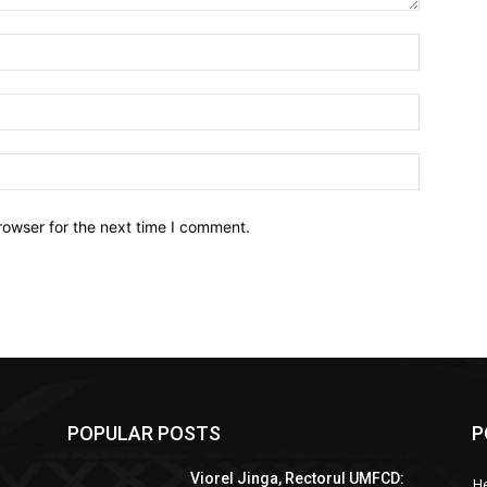
Name:*
Email:*
Website:
rowser for the next time I comment.
POPULAR POSTS
P
Viorel Jinga, Rectorul UMFCD:
He