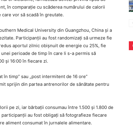
ent, în comparație cu scăderea numărului de calorii
 care vor să scadă în greutate.
 Southern Medical University din Guangzhou, China și a
itate. Participanții au fost randomizați să urmeze fie
 redus aportul zilnic obișnuit de energie cu 25%, fie
 unei perioade de timp în care li s-a permis să
0 și 16:00 în fiecare zi.
 în timp” sau „post intermitent de 16 ore”
mit sprijin din partea antrenorilor de sănătate pentru
rii pe zi, iar bărbații consumau între 1.500 și 1.800 de
 participanții au fost obligați să fotografieze fiecare
e aliment consumat în jurnalele alimentare.