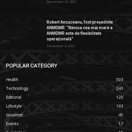
November 12, 2021
Robert Ancuceanu, fost președinte
ANMDMR: “Nevoia cea mai mare a
ANMDMR este de flexibilitate
operațională”
December 6, 2021
POPULAR CATEGORY
Health
503
Technology
243
Editorial
125
Lifestyle
103
Gourmet
45
Events
17