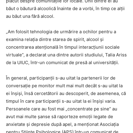
plăcut despre comunitățile lor locale. Unii dintre ei au
băut o băutură alcoolică înainte de a vorbi, în timp ce alții
au băut una fără alcool.
„Am folosit tehnologia de urmărire a ochilor pentru a
examina relația dintre starea de spirit, alcool și
concentrarea atențională în timpul interacțiunii sociale
virtuale”, a declarat una dintre autorii studiului, Talia Ariss
de la UIUC, într-un comunicat de presă al universității.
În general, participanții s-au uitat la partenerii lor de
conversație pe monitor mult mai mult decât s-au uitat la
ei înșiși, însă cercetătorii au descoperit, de asemenea, că
timpul în care participanții s-au uitat la ei înșiși varia.
Persoanele care au fost mai „concentrate pe sine” au
avut mai multe șanse să raporteze emoții legate de
anxietate și depresie după apel, a menționat Asociația
pentru Științe Psihologice (APS) într-un comunicat de