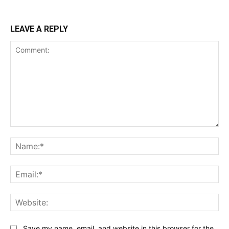
LEAVE A REPLY
Comment:
Na
Ema
Web
Save my name, email, and website in this browser for the