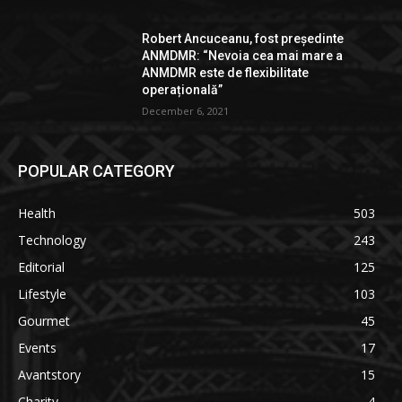
Robert Ancuceanu, fost președinte
ANMDMR: “Nevoia cea mai mare a
ANMDMR este de flexibilitate
operațională”
December 6, 2021
POPULAR CATEGORY
Health
503
Technology
243
Editorial
125
Lifestyle
103
Gourmet
45
Events
17
Avantstory
15
Charity
4