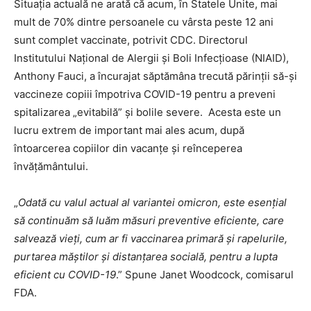
Situația actuală ne arată că acum, în Statele Unite, mai
mult de 70% dintre persoanele cu vârsta peste 12 ani
sunt complet vaccinate, potrivit CDC. Directorul
Institutului Național de Alergii și Boli Infecțioase (NIAID),
Anthony Fauci, a încurajat săptămâna trecută părinții să-și
vaccineze copiii împotriva COVID-19 pentru a preveni
spitalizarea „evitabilă” și bolile severe. Acesta este un
lucru extrem de important mai ales acum, după
întoarcerea copiilor din vacanțe și reînceperea
învățământului.
„
Odată cu valul actual al variantei omicron, este esențial
să continuăm să luăm măsuri preventive eficiente, care
salvează vieți, cum ar fi vaccinarea primară și rapelurile,
purtarea măștilor și distanțarea socială, pentru a lupta
eficient cu COVID-19
.” Spune Janet Woodcock, comisarul
FDA.