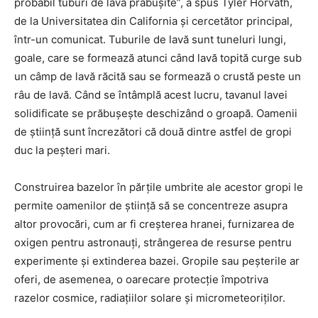
probabil tuburi de lavă prăbușite”, a spus Tyler Horvath,
de la Universitatea din California și cercetător principal,
într-un comunicat. Tuburile de lavă sunt tuneluri lungi,
goale, care se formează atunci când lavă topită curge sub
un câmp de lavă răcită sau se formează o crustă peste un
râu de lavă. Când se întâmplă acest lucru, tavanul lavei
solidificate se prăbușește deschizând o groapă. Oamenii
de știință sunt încrezători că două dintre astfel de gropi
duc la peșteri mari.
Construirea bazelor în părțile umbrite ale acestor gropi le
permite oamenilor de știință să se concentreze asupra
altor provocări, cum ar fi creșterea hranei, furnizarea de
oxigen pentru astronauți, strângerea de resurse pentru
experimente și extinderea bazei. Gropile sau peșterile ar
oferi, de asemenea, o oarecare protecție împotriva
razelor cosmice, radiațiilor solare și micrometeoriților.