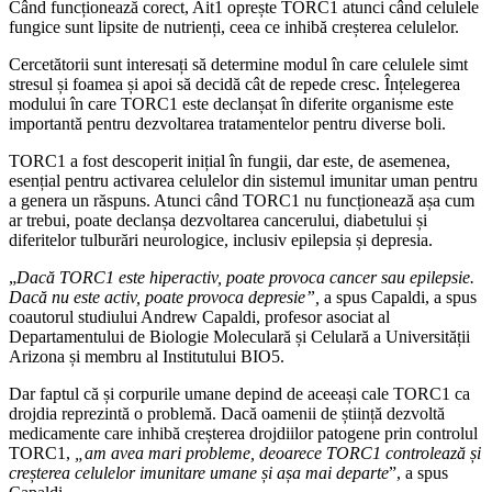
Când funcționează corect, Ait1 oprește TORC1 atunci când celulele
fungice sunt lipsite de nutrienți, ceea ce inhibă creșterea celulelor.
Cercetătorii sunt interesați să determine modul în care celulele simt
stresul și foamea și apoi să decidă cât de repede cresc. Înțelegerea
modului în care TORC1 este declanșat în diferite organisme este
importantă pentru dezvoltarea tratamentelor pentru diverse boli.
TORC1 a fost descoperit inițial în fungii, dar este, de asemenea,
esențial pentru activarea celulelor din sistemul imunitar uman pentru
a genera un răspuns. Atunci când TORC1 nu funcționează așa cum
ar trebui, poate declanșa dezvoltarea cancerului, diabetului și
diferitelor tulburări neurologice, inclusiv epilepsia și depresia.
„
Dacă TORC1 este hiperactiv, poate provoca cancer sau epilepsie.
Dacă nu este activ, poate provoca depresie”,
a spus Capaldi, a spus
coautorul studiului Andrew Capaldi, profesor asociat al
Departamentului de Biologie Moleculară și Celulară a Universității
Arizona și membru al Institutului BIO5.
Dar faptul că și corpurile umane depind de aceeași cale TORC1 ca
drojdia reprezintă o problemă. Dacă oamenii de știință dezvoltă
medicamente care inhibă creșterea drojdiilor patogene prin controlul
TORC1,
„am avea mari probleme, deoarece TORC1 controlează și
creșterea celulelor imunitare umane și așa mai departe
”, a spus