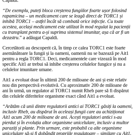
Capaldi.
“De exemplu, puteți bloca creșterea fungiilor foarte ușor folosind
rapamicina – un medicament care se leagă direct de TORC1 și
inhibă TORC1 – astfel încât să combată orice infecție. Cu toate
acestea, același medicament este utilizat în mod regulat la pacienții
cu transplant pentru a-și suprima sistemul imunitar, așa că ar fi un
dezastru
.” a adăugat Capaldi.
Cercetătorii au descoperit că, în timp ce calea TORC1 este foarte
asemănătoare la fungii și la oameni, oamenii nu se bazează pe Ait1
pentru a regla TORC1. Deci, medicamentele care vizează în mod
specific Ait1 ar trebui să inhibe creșterea celulelor fungice și nu a
celulelor imunitare umane.
Ait1 a evoluat doar în ultimii 200 de milioane de ani și este relativ
nou din perspectivă evolutivă. Cu aproximativ 200 de milioane de
ani în urmă, un regulator al TORC1 numit Rheb pare să fi dispărut
din celulele diferitelor organisme exact când Ait1 a evoluat.
“Arătăm că unii dintre regulatorii antici ai TORC1 găsiți la oameni,
inclusiv Rheb, au dispărut în aceleași fungii care au achiziționat
Ait1 acum 200 de milioane de ani. Acești regulatori antici s-au
pierdut și în evoluția altor organisme unicelulare, inclusiv a multor
paraziți și plante. Prin urmare, este probabil ca alte organisme
unicelulare să-și fi dobândit propriile regulatoare – similare cu Ait1.