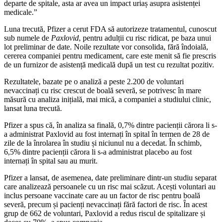
departe de spitale, asta ar avea un impact uriaș asupra asistenței
medicale.”
Luna trecută, Pfizer a cerut FDA să autorizeze tratamentul, cunoscut
sub numele de
Paxlovid
, pentru adulții cu risc ridicat, pe baza unui
lot preliminar de date. Noile rezultate vor consolida, fără îndoială,
cererea companiei pentru medicament, care este menit să fie prescris
de un furnizor de asistență medicală după un test cu rezultat pozitiv.
Rezultatele, bazate pe o analiză a peste 2.200 de voluntari
nevaccinați cu risc crescut de boală severă, se potrivesc în mare
măsură cu analiza inițială, mai mică, a companiei a studiului clinic,
lansat luna trecută.
Pfizer a spus că, în analiza sa finală, 0,7% dintre pacienții cărora li s-
a administrat Paxlovid au fost internați în spital în termen de 28 de
zile de la înrolarea în studiu și niciunul nu a decedat. În schimb,
6,5% dintre pacienții cărora li s-a administrat placebo au fost
internați în spital sau au murit.
Pfizer a lansat, de asemenea, date preliminare dintr-un studiu separat
care analizează persoanele cu un risc mai scăzut. Acești voluntari au
inclus persoane vaccinate care au un factor de risc pentru boală
severă, precum și pacienți nevaccinați fără factori de risc. În acest
grup de 662 de voluntari, Paxlovid a redus riscul de spitalizare și