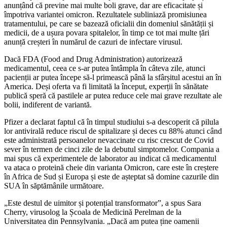
anunțând că previne mai multe boli grave, dar are eficacitate și
împotriva variantei omicron. Rezultatele subliniază promisiunea
tratamentului, pe care se bazează oficialii din domeniul sănătății și
medicii, de a ușura povara spitalelor, în timp ce tot mai multe țări
anunță creșteri în numărul de cazuri de infectare virusul.
Dacă FDA (Food and Drug Administration) autorizează
medicamentul, ceea ce s-ar putea întâmpla în câteva zile, atunci
pacienții ar putea începe să-l primească până la sfârșitul acestui an în
America. Deși oferta va fi limitată la început, experții în sănătate
publică speră că pastilele ar putea reduce cele mai grave rezultate ale
bolii, indiferent de variantă.
Pfizer a declarat faptul că în timpul studiului s-a descoperit că pilula
lor antivirală reduce riscul de spitalizare și deces cu 88% atunci când
este administrată persoanelor nevaccinate cu risc crescut de Covid
sever în termen de cinci zile de la debutul simptomelor. Compania a
mai spus că experimentele de laborator au indicat că medicamentul
va ataca o proteină cheie din varianta Omicron, care este în creștere
în Africa de Sud și Europa și este de așteptat să domine cazurile din
SUA în săptămânile următoare.
„Este destul de uimitor și potențial transformator”, a spus Sara
Cherry, virusolog la Școala de Medicină Perelman de la
Universitatea din Pennsylvania. „Dacă am putea ține oamenii