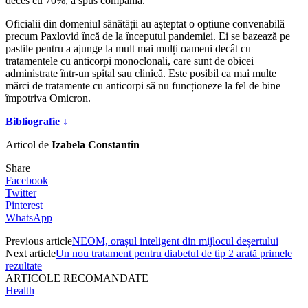
deces cu 70%, a spus compania.
Oficialii din domeniul sănătății au așteptat o opțiune convenabilă
precum Paxlovid încă de la începutul pandemiei. Ei se bazează pe
pastile pentru a ajunge la mult mai mulți oameni decât cu
tratamentele cu anticorpi monoclonali, care sunt de obicei
administrate într-un spital sau clinică. Este posibil ca mai multe
mărci de tratamente cu anticorpi să nu funcționeze la fel de bine
împotriva Omicron.
Bibliografie ↓
Articol de
Izabela Constantin
Share
Facebook
Twitter
Pinterest
WhatsApp
Previous article
NEOM, orașul inteligent din mijlocul deșertului
Next article
Un nou tratament pentru diabetul de tip 2 arată primele
rezultate
ARTICOLE RECOMANDATE
Health