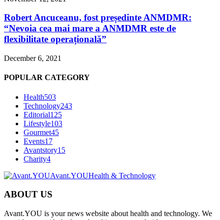
Robert Ancuceanu, fost președinte ANMDMR:
“Nevoia cea mai mare a ANMDMR este de
flexibilitate operațională”
December 6, 2021
POPULAR CATEGORY
Health
503
Technology
243
Editorial
125
Lifestyle
103
Gourmet
45
Events
17
Avantstory
15
Charity
4
Avant.YOU
Health & Technology
ABOUT US
Avant.YOU is your news website about health and technology. We