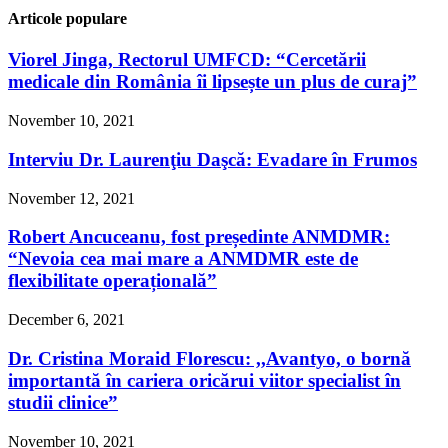
Articole populare
Viorel Jinga, Rectorul UMFCD: “Cercetării
medicale din România îi lipsește un plus de curaj”
November 10, 2021
Interviu Dr. Laurenţiu Daşcă: Evadare în Frumos
November 12, 2021
Robert Ancuceanu, fost președinte ANMDMR:
“Nevoia cea mai mare a ANMDMR este de
flexibilitate operațională”
December 6, 2021
Dr. Cristina Moraid Florescu: ,,Avantyo, o bornă
importantă în cariera oricărui viitor specialist în
studii clinice”
November 10, 2021