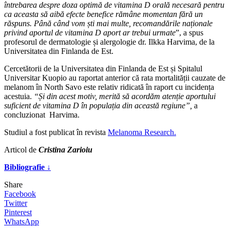
întrebarea despre doza optimă de vitamina D orală necesară pentru
ca aceasta să aibă efecte benefice rămâne momentan fără un
răspuns. Până când vom ști mai multe, recomandările naționale
privind aportul de vitamina D aport ar trebui urmate
”, a spus
profesorul de dermatologie și alergologie dr. Ilkka Harvima, de la
Universitatea din Finlanda de Est.
Cercetătorii de la Universitatea din Finlanda de Est și Spitalul
Universitar Kuopio au raportat anterior că rata mortalității cauzate de
melanom în North Savo este relativ ridicată în raport cu incidența
acestuia.
“Și din acest motiv, merită să acordăm atenție aportului
suficient de vitamina D în populația din această regiune”,
a
concluzionat Harvima.
Studiul a fost publicat în revista
Melanoma Research.
Articol de
Cristina Zarioiu
Bibliografie ↓
Share
Facebook
Twitter
Pinterest
WhatsApp