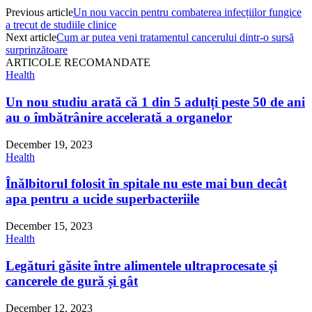
Previous article
Un nou vaccin pentru combaterea infecțiilor fungice
a trecut de studiile clinice
Next article
Cum ar putea veni tratamentul cancerului dintr-o sursă
surprinzătoare
ARTICOLE RECOMANDATE
Health
Un nou studiu arată că 1 din 5 adulți peste 50 de ani
au o îmbătrânire accelerată a organelor
December 19, 2023
Health
Înălbitorul folosit în spitale nu este mai bun decât
apa pentru a ucide superbacteriile
December 15, 2023
Health
Legături găsite între alimentele ultraprocesate și
cancerele de gură și gât
December 12, 2023