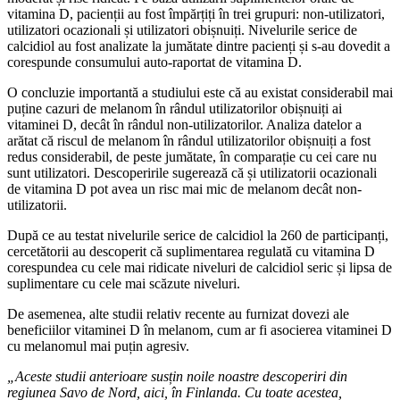
vitamina D, pacienții au fost împărțiți în trei grupuri: non-utilizatori,
utilizatori ocazionali și utilizatori obișnuiți. Nivelurile serice de
calcidiol au fost analizate la jumătate dintre pacienți și s-au dovedit a
corespunde consumului auto-raportat de vitamina D.
O concluzie importantă a studiului este că au existat considerabil mai
puține cazuri de melanom în rândul utilizatorilor obișnuiți ai
vitaminei D, decât în ​​rândul non-utilizatorilor. Analiza datelor a
arătat că riscul de melanom în rândul utilizatorilor obișnuiți a fost
redus considerabil, de peste jumătate, în comparație cu cei care nu
sunt utilizatori. Descoperirile sugerează că și utilizatorii ocazionali
de vitamina D pot avea un risc mai mic de melanom decât non-
utilizatorii.
După ce au testat nivelurile serice de calcidiol la 260 de participanți,
cercetătorii au descoperit că suplimentarea regulată cu vitamina D
corespundea cu cele mai ridicate niveluri de calcidiol seric și lipsa de
suplimentare cu cele mai scăzute niveluri.
De asemenea, alte studii relativ recente au furnizat dovezi ale
beneficiilor vitaminei D în melanom, cum ar fi asocierea vitaminei D
cu melanomul mai puțin agresiv.
„Aceste studii anterioare susțin noile noastre descoperiri din
regiunea Savo de Nord, aici, în Finlanda. Cu toate acestea,