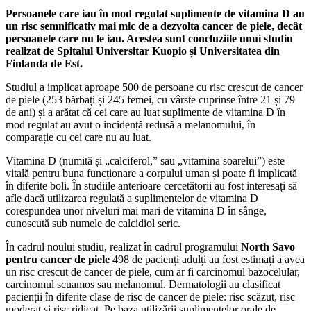
Persoanele care iau în mod regulat suplimente de vitamina D au
un risc semnificativ mai mic de a dezvolta cancer de piele, decât
persoanele care nu le iau. Acestea sunt concluziile unui studiu
realizat de Spitalul Universitar Kuopio
și Universitatea din
Finlanda de Est.
Studiul a implicat aproape 500 de persoane cu risc crescut de cancer
de piele (253 bărbați și 245 femei, cu vârste cuprinse între 21 și 79
de ani) și a arătat că cei care au luat suplimente de vitamina D în
mod regulat au avut o incidență redusă a melanomului, în
comparație cu cei care nu au luat.
Vitamina D (numită și „calciferol,” sau „vitamina soarelui”) este
vitală pentru buna funcționare a corpului uman și poate fi implicată
în diferite boli. În studiile anterioare cercetătorii au fost interesați să
afle dacă utilizarea regulată a suplimentelor de vitamina D
corespundea unor niveluri mai mari de vitamina D în sânge,
cunoscută sub numele de calcidiol seric.
În cadrul noului studiu, realizat în cadrul programului
North Savo
pentru cancer de piele
498 de pacienți adulți au fost estimați a avea
un risc crescut de cancer de piele, cum ar fi carcinomul bazocelular,
carcinomul scuamos sau melanomul. Dermatologii au clasificat
pacienții în diferite clase de risc de cancer de piele: risc scăzut, risc
moderat și risc ridicat. Pe baza utilizării suplimentelor orale de