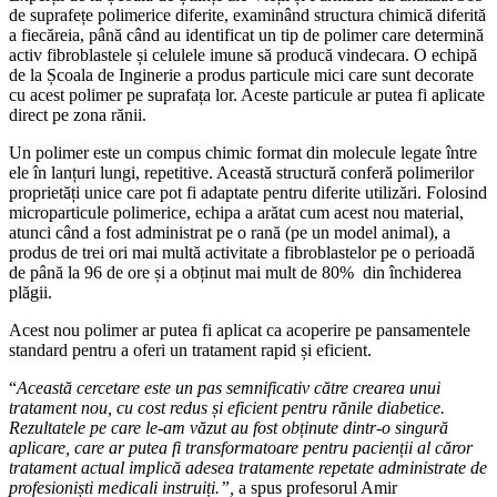
de suprafețe polimerice diferite, examinând structura chimică diferită
a fiecăreia, până când au identificat un tip de polimer care determină
activ fibroblastele și celulele imune să producă vindecara. O echipă
de la Școala de Inginerie a produs particule mici care sunt decorate
cu acest polimer pe suprafața lor. Aceste particule ar putea fi aplicate
direct pe zona rănii.
Un polimer este un compus chimic format din molecule legate între
ele în lanțuri lungi, repetitive. Această structură conferă polimerilor
proprietăți unice care pot fi adaptate pentru diferite utilizări. Folosind
microparticule polimerice, echipa a arătat cum acest nou material,
atunci când a fost administrat pe o rană (pe un model animal), a
produs de trei ori mai multă activitate a fibroblastelor pe o perioadă
de până la 96 de ore și a obținut mai mult de 80% din închiderea
plăgii.
Acest nou polimer ar putea fi aplicat ca acoperire pe pansamentele
standard pentru a oferi un tratament rapid și eficient.
“
Această cercetare este un pas semnificativ către crearea unui
tratament nou, cu cost redus și eficient pentru rănile diabetice.
Rezultatele pe care le-am văzut au fost obținute dintr-o singură
aplicare, care ar putea fi transformatoare pentru pacienții al căror
tratament actual implică adesea tratamente repetate
administrate de
profesioniști medicali instruiți.”,
a spus profesorul Amir