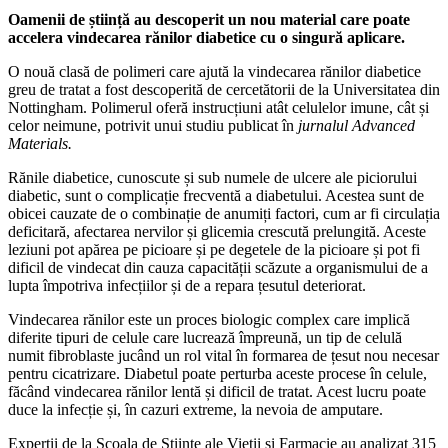
Oamenii de știință au descoperit un nou material care poate
accelera vindecarea rănilor diabetice cu o singură aplicare.
O nouă clasă de polimeri care ajută la vindecarea rănilor diabetice
greu de tratat a fost descoperită de cercetătorii de la Universitatea din
Nottingham. Polimerul oferă instrucțiuni atât celulelor imune, cât și
celor neimune, potrivit unui studiu publicat în
jurnalul Advanced
Materials.
Rănile diabetice, cunoscute și sub numele de ulcere ale piciorului
diabetic, sunt o complicație frecventă a diabetului. Acestea sunt de
obicei cauzate de o combinație de anumiți factori, cum ar fi circulația
deficitară, afectarea nervilor și glicemia crescută prelungită. Aceste
leziuni pot apărea pe picioare și pe degetele de la picioare și pot fi
dificil de vindecat din cauza capacității scăzute a organismului de a
lupta împotriva infecțiilor și de a repara țesutul deteriorat.
Vindecarea rănilor este un proces biologic complex care implică
diferite tipuri de celule care lucrează împreună, un tip de celulă
numit fibroblaste jucând un rol vital în formarea de țesut nou necesar
pentru cicatrizare. Diabetul poate perturba aceste procese în celule,
făcând vindecarea rănilor lentă și dificil de tratat. Acest lucru poate
duce la infecție și, în cazuri extreme, la nevoia de amputare.
Experții de la Școala de Științe ale Vieții și Farmacie au analizat 315