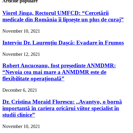
Articole populare
Viorel Jinga, Rectorul UMFCD: “Cercetării
medicale din România îi lipsește un plus de curaj”
November 10, 2021
Interviu Dr. Laurenţiu Daşcă: Evadare în Frumos
November 12, 2021
Robert Ancuceanu, fost președinte ANMDMR:
“Nevoia cea mai mare a ANMDMR este de
flexibilitate operațională”
December 6, 2021
Dr. Cristina Moraid Florescu: ,,Avantyo, o bornă
importantă în cariera oricărui viitor specialist în
studii clinice”
November 10, 2021