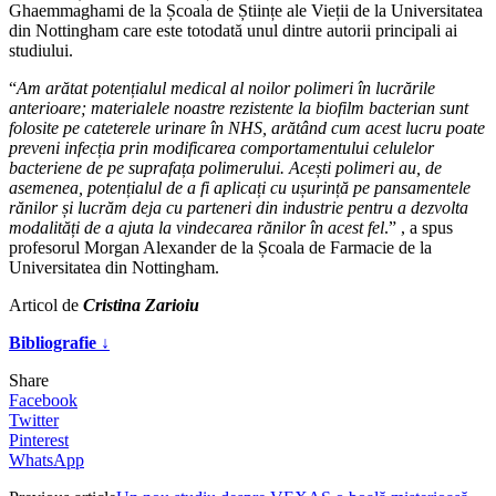
Ghaemmaghami de la Școala de Științe ale Vieții de la Universitatea
din Nottingham care este totodată unul dintre autorii principali ai
studiului.
“
Am arătat potențialul medical al noilor polimeri în lucrările
anterioare; materialele noastre rezistente la biofilm bacterian sunt
folosite pe cateterele urinare în NHS, arătând cum acest lucru poate
preveni infecția prin modificarea comportamentului celulelor
bacteriene de pe suprafața polimerului. Acești polimeri au, de
asemenea, potențialul de a fi aplicați cu ușurință pe pansamentele
rănilor și lucrăm deja cu parteneri din industrie pentru a dezvolta
modalități de a ajuta la vindecarea rănilor în acest fel
.” , a spus
profesorul Morgan Alexander de la Școala de Farmacie de la
Universitatea din Nottingham.
Articol de
Cristina Zarioiu
Bibliografie ↓
Share
Facebook
Twitter
Pinterest
WhatsApp