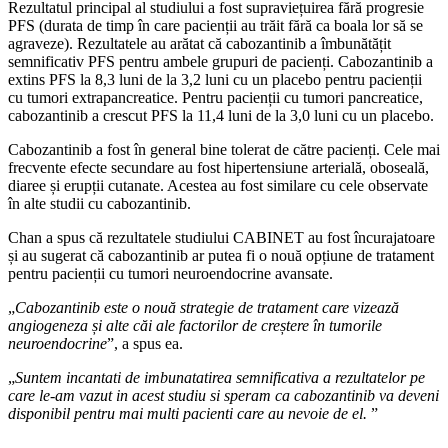
Rezultatul principal al studiului a fost supraviețuirea fără progresie
PFS (durata de timp în care pacienții au trăit fără ca boala lor să se
agraveze). Rezultatele au arătat că cabozantinib a îmbunătățit
semnificativ PFS pentru ambele grupuri de pacienți. Cabozantinib a
extins PFS la 8,3 luni de la 3,2 luni cu un placebo pentru pacienții
cu tumori extrapancreatice. Pentru pacienții cu tumori pancreatice,
cabozantinib a crescut PFS la 11,4 luni de la 3,0 luni cu un placebo.
Cabozantinib a fost în general bine tolerat de către pacienți. Cele mai
frecvente efecte secundare au fost hipertensiune arterială, oboseală,
diaree și erupții cutanate. Acestea au fost similare cu cele observate
în alte studii cu cabozantinib.
Chan a spus că rezultatele studiului CABINET au fost încurajatoare
și au sugerat că cabozantinib ar putea fi o nouă opțiune de tratament
pentru pacienții cu tumori neuroendocrine avansate.
„
Cabozantinib este o nouă strategie de tratament care vizează
angiogeneza și alte căi ale factorilor de creștere în tumorile
neuroendocrine
”, a spus ea.
„
Suntem incantati de imbunatatirea semnificativa a rezultatelor pe
care le-am vazut in acest studiu si speram ca cabozantinib va ​​deveni
disponibil pentru mai multi pacienti care au nevoie de el.
”