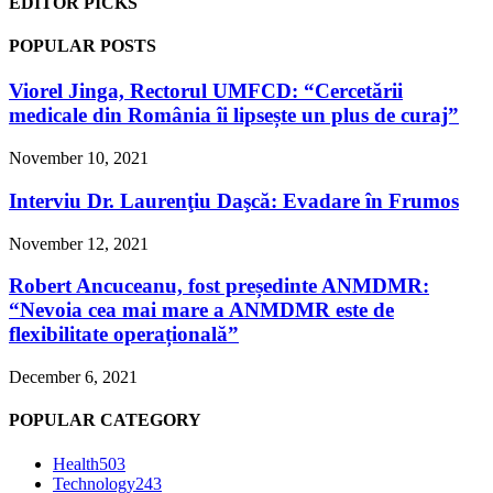
EDITOR PICKS
POPULAR POSTS
Viorel Jinga, Rectorul UMFCD: “Cercetării
medicale din România îi lipsește un plus de curaj”
November 10, 2021
Interviu Dr. Laurenţiu Daşcă: Evadare în Frumos
November 12, 2021
Robert Ancuceanu, fost președinte ANMDMR:
“Nevoia cea mai mare a ANMDMR este de
flexibilitate operațională”
December 6, 2021
POPULAR CATEGORY
Health
503
Technology
243