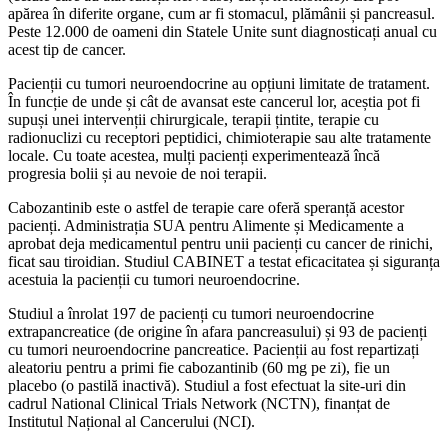
apărea în diferite organe, cum ar fi stomacul, plămânii și pancreasul.
Peste 12.000 de oameni din Statele Unite sunt diagnosticați anual cu
acest tip de cancer.
Pacienții cu tumori neuroendocrine au opțiuni limitate de tratament.
În funcție de unde și cât de avansat este cancerul lor, aceștia pot fi
supuși unei intervenții chirurgicale, terapii țintite, terapie cu
radionuclizi cu receptori peptidici, chimioterapie sau alte tratamente
locale. Cu toate acestea, mulți pacienți experimentează încă
progresia bolii și au nevoie de noi terapii.
Cabozantinib este o astfel de terapie care oferă speranță acestor
pacienți. Administrația SUA pentru Alimente și Medicamente a
aprobat deja medicamentul pentru unii pacienți cu cancer de rinichi,
ficat sau tiroidian. Studiul CABINET a testat eficacitatea și siguranța
acestuia la pacienții cu tumori neuroendocrine.
Studiul a înrolat 197 de pacienți cu tumori neuroendocrine
extrapancreatice (de origine în afara pancreasului) și 93 de pacienți
cu tumori neuroendocrine pancreatice. Pacienții au fost repartizați
aleatoriu pentru a primi fie cabozantinib (60 mg pe zi), fie un
placebo (o pastilă inactivă). Studiul a fost efectuat la site-uri din
cadrul National Clinical Trials Network (NCTN), finanțat de
Institutul Național al Cancerului (NCI).