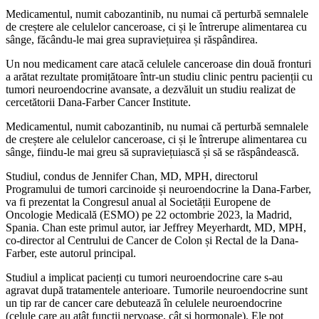
Medicamentul, numit cabozantinib, nu numai că perturbă semnalele
de creștere ale celulelor canceroase, ci și le întrerupe alimentarea cu
sânge, făcându-le mai grea supraviețuirea și răspândirea.
Un nou medicament care atacă celulele canceroase din două fronturi
a arătat rezultate promițătoare într-un studiu clinic pentru pacienții cu
tumori neuroendocrine avansate, a dezvăluit un studiu realizat de
cercetătorii Dana-Farber Cancer Institute.
Medicamentul, numit cabozantinib, nu numai că perturbă semnalele
de creștere ale celulelor canceroase, ci și le întrerupe alimentarea cu
sânge, fiindu-le mai greu să supraviețuiască și să se răspândească.
Studiul, condus de Jennifer Chan, MD, MPH, directorul
Programului de tumori carcinoide și neuroendocrine la Dana-Farber,
va fi prezentat la Congresul anual al Societății Europene de
Oncologie Medicală (ESMO) pe 22 octombrie 2023, la Madrid,
Spania. Chan este primul autor, iar Jeffrey Meyerhardt, MD, MPH,
co-director al Centrului de Cancer de Colon și Rectal de la Dana-
Farber, este autorul principal.
Studiul a implicat pacienți cu tumori neuroendocrine care s-au
agravat după tratamentele anterioare. Tumorile neuroendocrine sunt
un tip rar de cancer care debutează în celulele neuroendocrine
(celule care au atât funcții nervoase, cât și hormonale). Ele pot