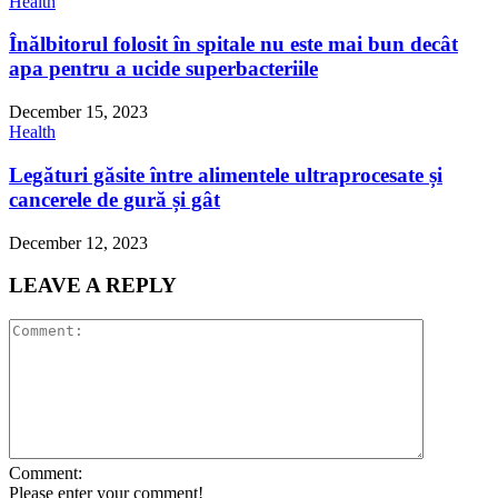
Health
Înălbitorul folosit în spitale nu este mai bun decât
apa pentru a ucide superbacteriile
December 15, 2023
Health
Legături găsite între alimentele ultraprocesate și
cancerele de gură și gât
December 12, 2023
LEAVE A REPLY
Comment:
Please enter your comment!