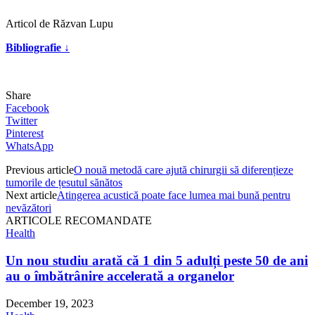
Articol de Răzvan Lupu
Bibliografie ↓
Share
Facebook
Twitter
Pinterest
WhatsApp
Previous article
O nouă metodă care ajută chirurgii să diferențieze
tumorile de țesutul sănătos
Next article
Atingerea acustică poate face lumea mai bună pentru
nevăzători
ARTICOLE RECOMANDATE
Health
Un nou studiu arată că 1 din 5 adulți peste 50 de ani
au o îmbătrânire accelerată a organelor
December 19, 2023